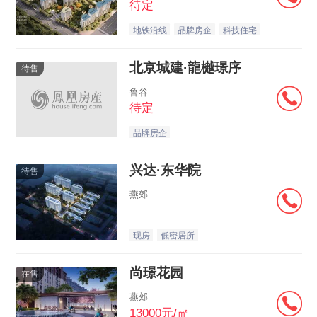
待定
地铁沿线
品牌房企
科技住宅
北京城建·龍樾璟序
待售
鲁谷
待定
品牌房企
兴达·东华院
待售
燕郊
现房
低密居所
尚璟花园
在售
燕郊
13000元/㎡