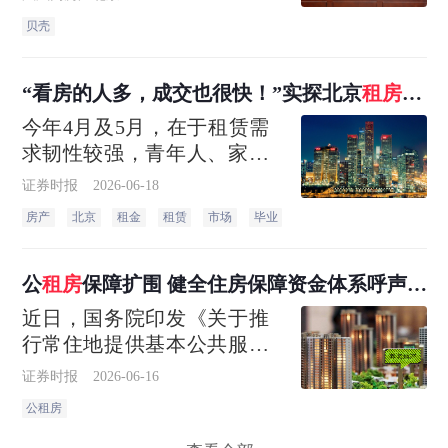
议，双方以"系统性燃气安全
贝壳
生态共建"为核心，共同筑牢
租住安全底线。
“看房的人多，成交也很快！”实探北京
租房
市
场
今年4月及5月，在于租赁需
求韧性较强，青年人、家庭
型等全人群、全生命周期租
证券时报
2026-06-18
赁需求持续形成支撑。
房产
北京
租金
租赁
市场
毕业
公
租房
保障扩围 健全住房保障资金体系呼声渐
高
近日，国务院印发《关于推
行常住地提供基本公共服务
的实施意见》，推动更多城
证券时报
2026-06-16
市将稳定就业居住的未落户
公租房
常住人口家庭纳入公租房保