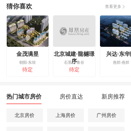
猜你喜欢
查看更多
金茂满昱
北京城建·龍樾璟
兴达·东华
序
朝阳-东坝
石景山-鲁谷
燕郊-燕郊
待定
待定
热门城市房价
房价直达
新房推荐
北京房价
上海房价
广州房价