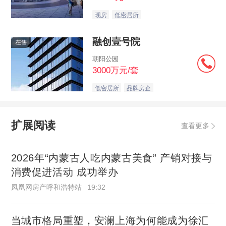
现房
低密居所
融创壹号院
在售
朝阳公园
3000万元/套
低密居所
品牌房企
扩展阅读
查看更多
2026年“内蒙古人吃内蒙古美食” 产销对接与
消费促进活动 成功举办
凤凰网房产呼和浩特站
19:32
当城市格局重塑，安澜上海为何能成为徐汇