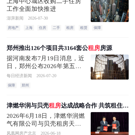
上海中心城区收购二手住房
工作全面加快推进
澎湃新闻
2026-07-30
房地产
上海
住房
二手
租房
租赁
保障
郑州推出126个项目共3164套公
租房
房源
据河南发布7月19日消息，近
日，郑州公布2026年第五批
公租房配租方案，推出126个
每日经济新闻
2026-07-20
项目共3164套房源
保障
郑州
津燃华润与贝壳
租房
达成战略合作 共筑租住安
全新防线
2026年6月18日，津燃华润燃
气有限公司与贝壳租房天津
站正式签署全面战略合作协
凤凰网房产北京
2026-06-18