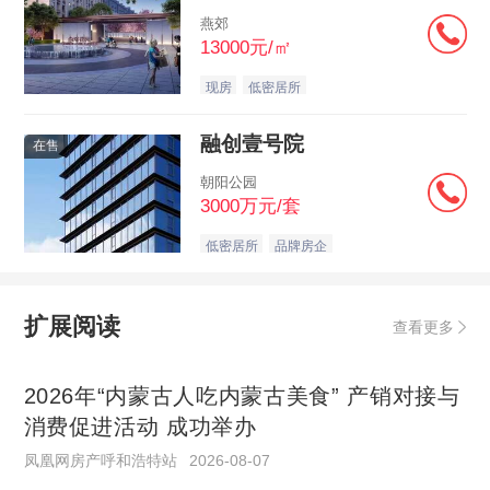
燕郊
13000元/㎡
现房
低密居所
融创壹号院
在售
朝阳公园
3000万元/套
低密居所
品牌房企
扩展阅读
查看更多
2026年“内蒙古人吃内蒙古美食” 产销对接与
消费促进活动 成功举办
凤凰网房产呼和浩特站
2026-08-07