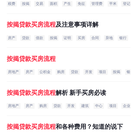
税费
按揭
交易
面积
产生
免征
管理费
平米
登记费
按揭
贷款
买房
流程
及注意事项详解
房产
贷款
借款
按揭
证明
买房
合同
异地
银行
领
按揭
贷款
买房
流程
房地产
房产
公积金
购房
贷款
开发
项目
按揭
银行
按揭
贷款
买房
流程
解析 新手买房必读
房地产
房产
购房
贷款
开发
建筑
中心
项目
企业
按揭
贷款
买房
流程
和各种费用？知道的说下