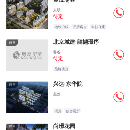
待售
东坝
待定
地铁沿线
品牌房企
科技住宅
北京城建·龍樾璟序
待售
鲁谷
待定
品牌房企
兴达·东华院
待售
燕郊
现房
低密居所
尚璟花园
在售