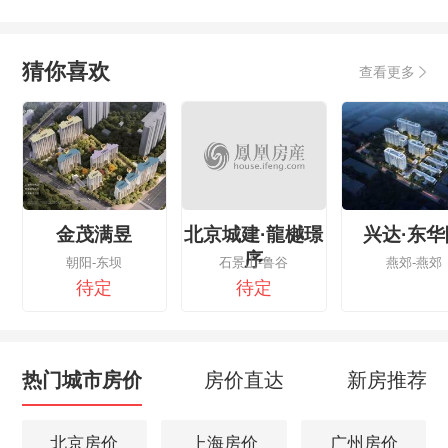
猜你喜欢
查看更多
金茂满昱
北京城建·龍樾璟
兴达·东华
序
朝阳-东坝
石景山-鲁谷
燕郊-燕郊
待定
待定
热门城市房价
房价直达
新房推荐
北京房价
上海房价
广州房价