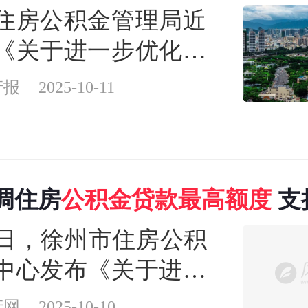
认定标准
住房公积金管理局近
《关于进一步优化调
公积金贷款政策的通
产报
2025-10-11
求意见稿）》，拟进
化调整住房公积金贷
好地满足缴存人刚性
调住房
公积金
贷款
最高额度
支
性住房需求，促进房
新改造
场平稳健康发展。
28日，徐州市住房公积
中心发布《关于进一
调整住房公积金使用
产网
2025-10-10