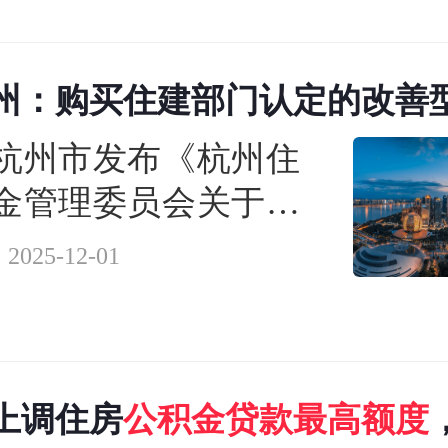
4年9月5日起实施。
州：购买住建部门认定的改善
人住房
公积金
贷款
最高额度
上
杭州市发布《杭州住
金管理委员会关于调
住房公积金信贷政策
2025-12-01
》，本通知自2024年
9日起施行。
上调住房
公积金
贷款
最高额度