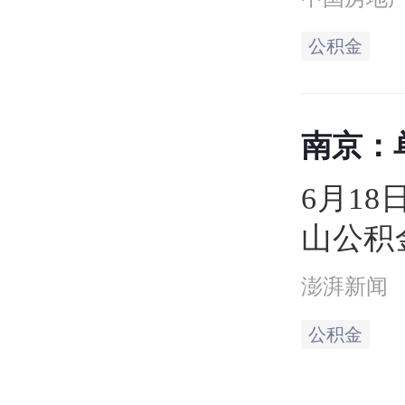
政策的
公积金
买改善
高贷款
南京：
认定的
提高至8
代住宅
6月1
贷款最
山公积
实“租
澎湃新闻
发挥住
公积金
作用，
房需求