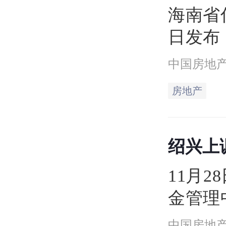
青年人
海南省
日发布
整住房
中国房地
知（征
房地产
一步优
款，更
绍兴上
及改善
小区更
地产市
11月
金管理
步优化
中国房地