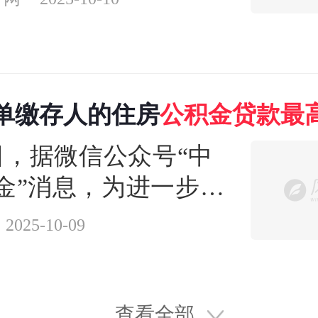
通知》提出，加大购
型住宅支持力度。提
额度。购买住建部门
单缴存人的住房
公积金
贷款
最
改善型住宅（含第四
0万元/人
），个人住房公积金
8日，据微信公众号“中
高额度上浮30%
金”消息，为进一步落
购并举”住房制度，充分
2025-10-09
房公积金的住房保障
支持刚性和改善性住
，中山市发布《关于
查看全部