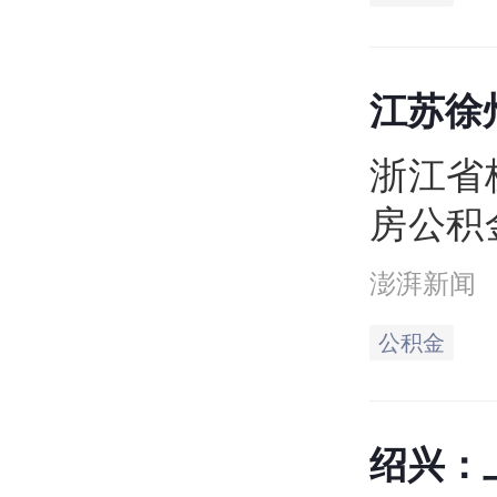
自202
江苏徐
宅，个
浙江省
房公积
整优化
澎湃新闻
的通知
公积金
10月
绍兴：