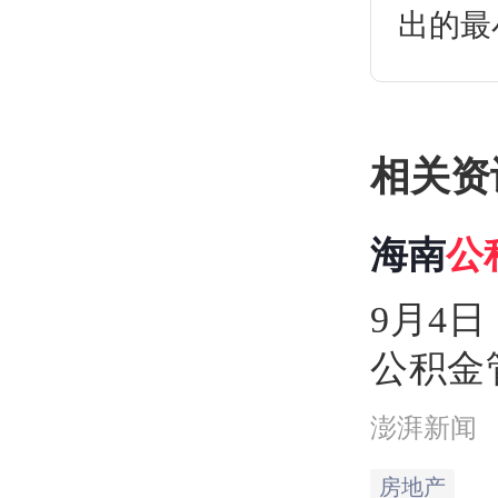
出的最
相关资
海南
公
9月4
公积金
调整云
澎湃新闻
最高额
房地产