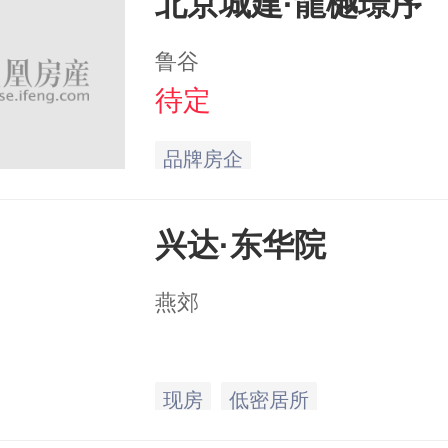
北京城建·龍樾璟序
鲁谷
待定
品牌房企
兴达·东华院
燕郊
现房
低密居所