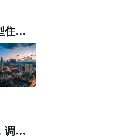
型住
浮30%
，调整