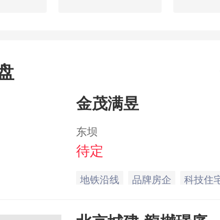
盘
金茂满昱
东坝
待定
地铁沿线
品牌房企
科技住