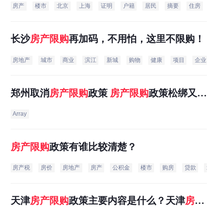
房产
楼市
北京
上海
证明
户籍
居民
摘要
住房
要
长沙
房产
限购
再加码，不用怕，这里不限购！
房地产
城市
商业
滨江
新城
购物
健康
项目
企业
郑州取消
房产
限购
政策
房产
限购
政策松绑又增
加一城
Array
房产
限购
政策有谁比较清楚？
房产税
房价
房地产
房产
公积金
楼市
购房
贷款
北
天津
房产
限购
政策主要内容是什么？天津
房产
限购
政策将会有什么作用