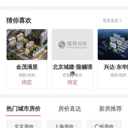
猜你喜欢
查看更多
金茂满昱
北京城建·龍樾璟
兴达·东华
序
朝阳-东坝
石景山-鲁谷
燕郊-燕郊
待定
待定
热门城市房价
房价直达
新房推荐
北京房价
上海房价
广州房价