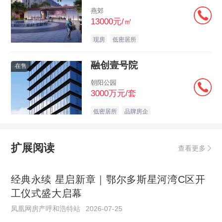
燕郊
13000元/㎡
现房
低密居所
融创壹号院
在售
朝阳公园
3000万元/套
低密居所
品牌房企
扩展阅读
查看更多
经典永续 星启新章｜鄂尔多斯星河湾C区开
工仪式盛大启幕
凤凰网房产呼和浩特站
2026-07-25