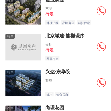
待售
东坝
待定
地铁沿线
品牌房企
科技住宅
北京城建·龍樾璟序
待售
鲁谷
待定
品牌房企
兴达·东华院
待售
燕郊
现房
低密居所
尚璟花园
在售