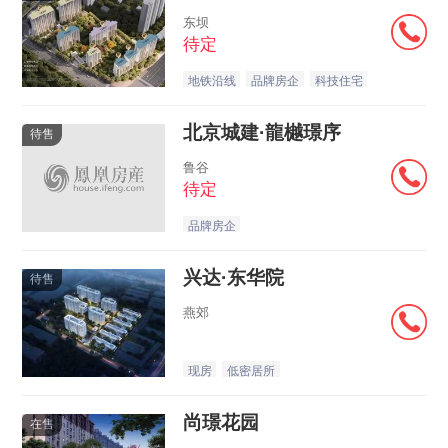
东坝
待定
地铁沿线
品牌房企
科技住宅
北京城建·龍樾璟序
待售
鲁谷
待定
品牌房企
兴达·东华院
待售
燕郊
现房
低密居所
尚璟花园
在售