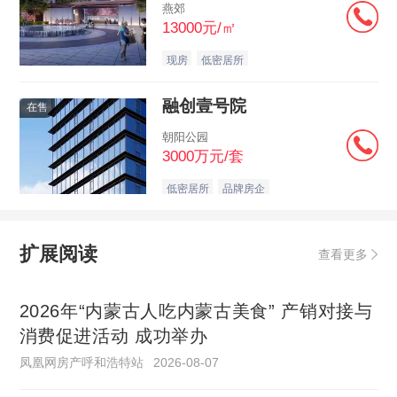
燕郊
13000元/㎡
现房
低密居所
融创壹号院
在售
朝阳公园
3000万元/套
低密居所
品牌房企
扩展阅读
查看更多
2026年“内蒙古人吃内蒙古美食” 产销对接与
消费促进活动 成功举办
凤凰网房产呼和浩特站
2026-08-07