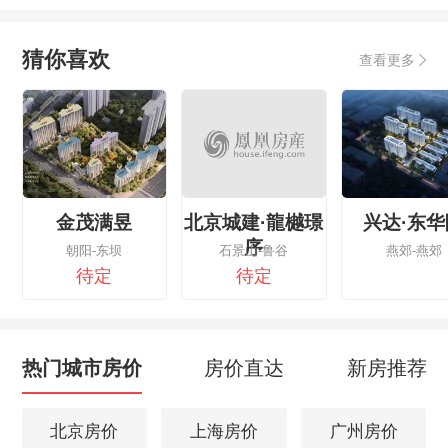
猜你喜欢
查看更多
金茂满昱
北京城建·龍樾璟
兴达·东华
序
朝阳-东坝
石景山-鲁谷
燕郊-燕郊
待定
待定
热门城市房价
房价直达
新房推荐
北京房价
上海房价
广州房价