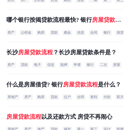
房价
房产
公积金
房贷
购房
贷款
一期
第一
第三
哪个银行按揭贷款流程最快? 银行
房屋贷款
流
程
是什么？
房产
公积金
购房
贷款
都会
信息
合同
银行
借贷
长沙
房屋贷款
流程
？长沙房屋贷款条件是？
房产
贷款
电子
信息
抵押
申请
银行
二次
房屋
进
什么是房屋借贷? 银行
房屋贷款
流程
是什么？
房地产
房产
购房
贷款
过户
合同
拿到
付款
双方
房屋贷款
流程
以及还款方式 房贷不再闹心
房地产
房产
地产
贷款
城市
第一
第三
设计
抵押