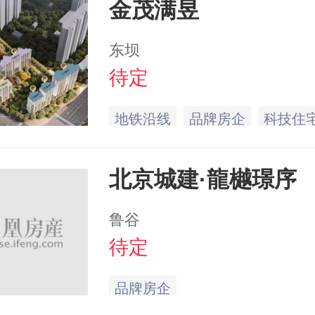
金茂满昱
东坝
待定
地铁沿线
品牌房企
科技住
北京城建·龍樾璟序
鲁谷
待定
品牌房企