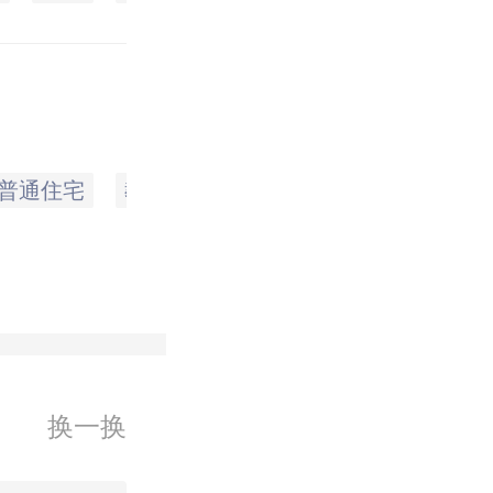
普通住宅
教育
别墅
契税
营业税
换一换