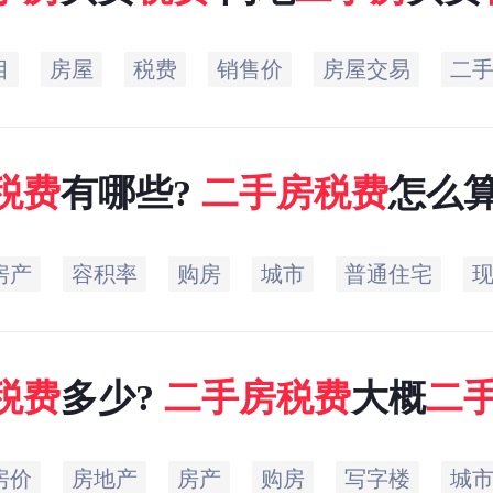
目
房屋
税费
销售价
房屋交易
二
税费
有哪些?
二手房
税费
怎么
房产
容积率
购房
城市
普通住宅
税费
多少?
二手房
税费
大概
二
二手房
税费
大概多少多少
房价
房地产
房产
购房
写字楼
城