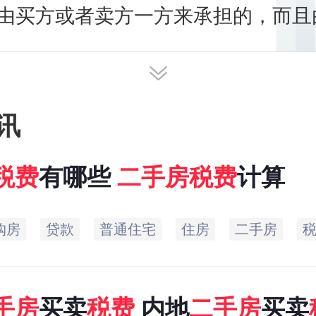
由买方或者卖方一方来承担的，而且
同来承担的。
讯
税费
有哪些
二手房
税费
计算
购房
贷款
普通住宅
住房
二手房
手房
买卖
税费
内地
二手房
买卖