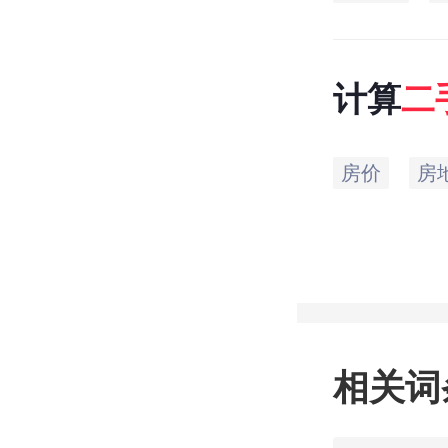
计算
二
房价
房
相关词