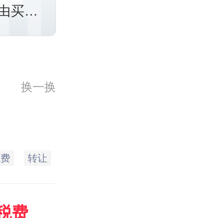
由买卖
换一换
税费
转让
土地
征收
个人
个人所得
税费