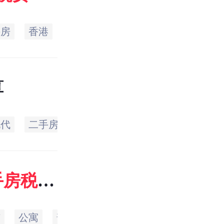
手房
香港
收取
缴纳
买卖
交易
算
现代
二手房
交易
价格
总额
税率
手房
税费
市
公寓
普通住宅
中国
中心
企业