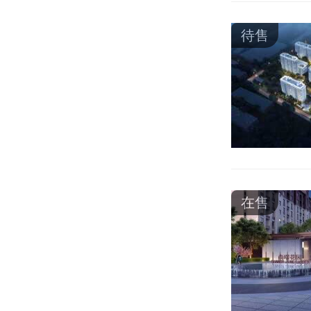
待售
在售