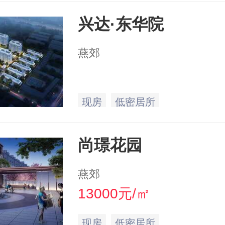
兴达·东华院
燕郊
现房
低密居所
尚璟花园
燕郊
13000元/㎡
现房
低密居所