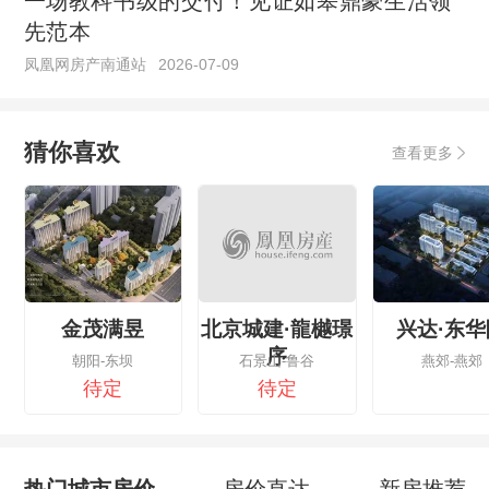
一场教科书级的交付！见证如皋鼎豪生活领
先范本
凤凰网房产南通站
2026-07-09
猜你喜欢
查看更多
金茂满昱
北京城建·龍樾璟
兴达·东华
序
朝阳-东坝
石景山-鲁谷
燕郊-燕郊
待定
待定
热门城市房价
房价直达
新房推荐