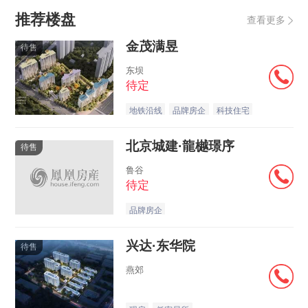
推荐楼盘
查看更多
金茂满昱
待售
东坝
待定
地铁沿线
品牌房企
科技住宅
北京城建·龍樾璟序
待售
鲁谷
待定
品牌房企
兴达·东华院
待售
燕郊