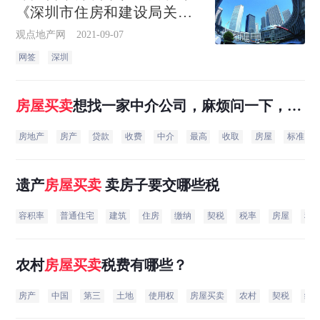
《深圳市住房和建设局关于
我市房屋交易管理业务调整
观点地产网
2021-09-07
的通告》。
网签
深圳
房屋买卖
想找一家中介公司，麻烦问一下，房
屋中介代理费用是怎么样的呢？
房地产
房产
贷款
收费
中介
最高
收取
房屋
标准
遗产
房屋买卖
卖房子要交哪些税
容积率
普通住宅
建筑
住房
缴纳
契税
税率
房屋
税
农村
房屋买卖
税费有哪些？
房产
中国
第三
土地
使用权
房屋买卖
农村
契税
缴