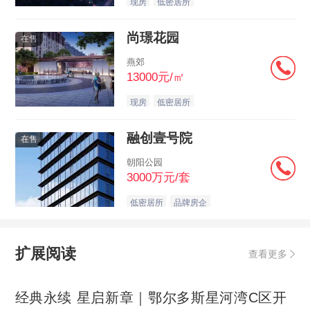
现房
低密居所
尚璟花园
在售
燕郊
13000元/㎡
现房
低密居所
融创壹号院
在售
朝阳公园
3000万元/套
低密居所
品牌房企
扩展阅读
查看更多
经典永续 星启新章｜鄂尔多斯星河湾C区开