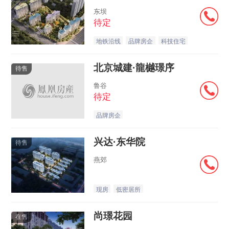
东坝
待定
地铁沿线
品牌房企
科技住宅
北京城建·龍樾璟序
待售
鲁谷
待定
品牌房企
兴达·东华院
待售
燕郊
现房
低密居所
尚璟花园
在售