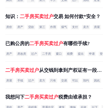
购房
贷款
一方
卖方
中介
交易
过户
流程
定金
银
知识：
二手房
买卖过户
交易 如何付款*安全？
房价
房产
贷款
第三
作用
煤气
支付
卖方
房屋
风
已购公房的
二手房
买卖过户
有哪些手续?
房产
房改房
过户
二手房
窗口
税费
提出
申请
登记
二手房
买卖过户
从交钱到拿到产权证有一段时
间，有没有什麽规定来保护交易双方的权益？
房屋
手续
过户
卖方
只有
交易
可以
毁约
因此
买
\r
我想问下
二手房
买卖过户
税费由谁承担？
房价
房产
容积率
普通住宅
建筑
缴纳
征收
以下
交