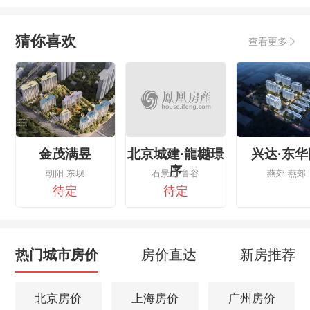
猜你喜欢
查看更多
金茂满昱
北京城建·龍樾璟
兴达·东华
序
朝阳-东坝
石景山-鲁谷
燕郊-燕郊
待定
待定
热门城市房价
房价直达
新房推荐
北京房价
上海房价
广州房价