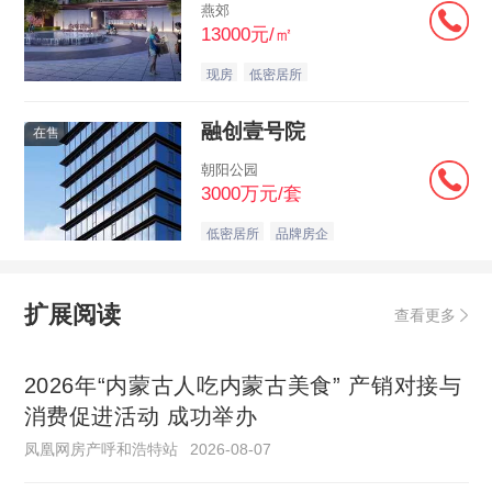
燕郊
13000元/㎡
现房
低密居所
融创壹号院
在售
朝阳公园
3000万元/套
低密居所
品牌房企
扩展阅读
查看更多
2026年“内蒙古人吃内蒙古美食” 产销对接与
消费促进活动 成功举办
凤凰网房产呼和浩特站
2026-08-07