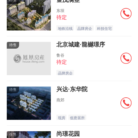
待售
东坝
待定
地铁沿线
品牌房企
科技住宅
北京城建·龍樾璟序
待售
鲁谷
待定
品牌房企
兴达·东华院
待售
燕郊
现房
低密居所
尚璟花园
在售