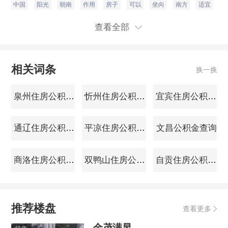
中国
阳光
朝南
作用
房子
可以
坐向
南方
适宜
坐
查看全部
相关词条
换一换
泉州住房公积金查询
忻州住房公积金查询
宜宾住房公积金查询
通辽住房公积金查询
平凉住房公积金查询
文昌公积金查询
商洛住房公积金查询
双鸭山住房公积金查询
自贡住房公积金查询
推荐楼盘
查看更多
金茂满昱