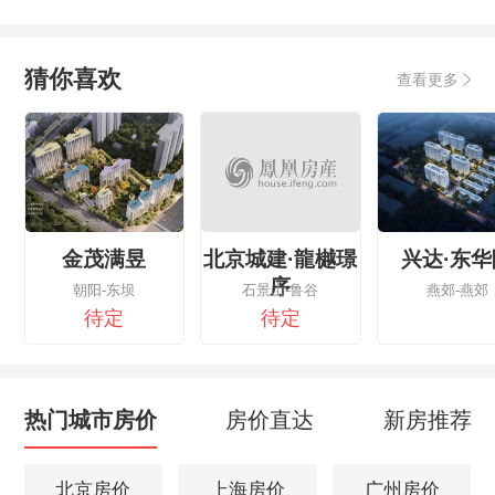
猜你喜欢
查看更多
金茂满昱
北京城建·龍樾璟
兴达·东华
序
朝阳-东坝
石景山-鲁谷
燕郊-燕郊
待定
待定
热门城市房价
房价直达
新房推荐
北京房价
上海房价
广州房价