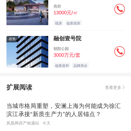
燕郊
13000元/㎡
现房
低密居所
融创壹号院
在售
朝阳公园
3000万元/套
低密居所
品牌房企
扩展阅读
查看更多
当城市格局重塑，安澜上海为何能成为徐汇
滨江承接“新质生产力”的人居锚点？
凤凰网房产南通站
今天