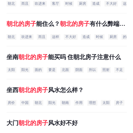
朝北
而且
吹进来
客厅
时候
厨房
造成
不大好
这样
朝北
的
房子
能住么？
朝北
的
房子
有什么弊端
呢？
朝北
吹进来
而且
这样
不大好
造成
时候
厨房
的确
坐南
朝北
的
房子
能买吗 住朝北房子注意什么
太阳
阳光
面的
要是
北面
阴面
所以
照射
不足
树
坐西
朝北
的
房子
风水怎么样？
房价
中国
朝北
阳光
朝南
作用
理想
太阳
房子
坐
大门
朝北
的
房子
风水好不好