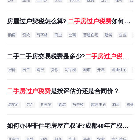
房产
生活
二手房
交易
平方米
税费
过户
住宅
以上
房屋过户契税怎么算?
二手房
过户
税费
如何计
算
购房
贷款
写字楼
商业
公寓
普通住宅
建筑
企业
第
二手二手房交易税费是多少?
二手房
过户
税费
如何计算
房价
房产
购房
贷款
写字楼
城市
开发
普通住宅
酒
二手房
过户
税费
是按评估价还是合同价？
房地产
房产
容积率
购房
写字楼
普通住宅
酒店
商铺
如何办理非住宅房屋产权证?成都40年产权的
非住宅
二手房
过户
税费
咨询
开发商
直销
内部
折扣
先生
咨询
免费
专车接送