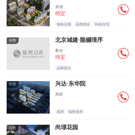
东坝
待定
地铁沿线
品牌房企
科技住宅
北京城建·龍樾璟序
待售
鲁谷
待定
品牌房企
兴达·东华院
待售
燕郊
现房
低密居所
尚璟花园
在售