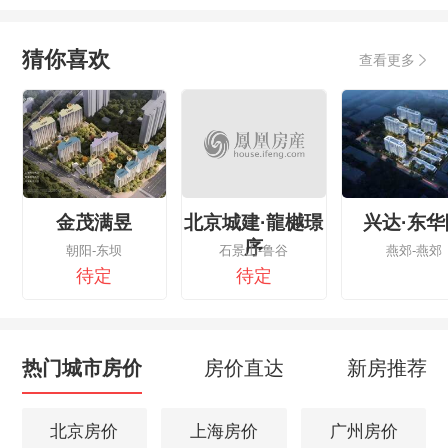
猜你喜欢
查看更多
金茂满昱
北京城建·龍樾璟
兴达·东华
序
朝阳-东坝
石景山-鲁谷
燕郊-燕郊
待定
待定
热门城市房价
房价直达
新房推荐
北京房价
上海房价
广州房价