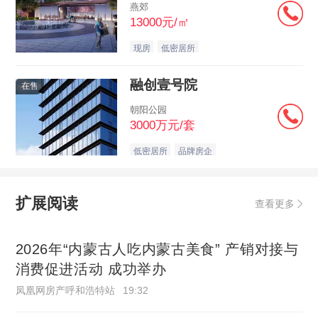
燕郊
13000元/㎡
现房
低密居所
融创壹号院
在售
朝阳公园
3000万元/套
低密居所
品牌房企
扩展阅读
查看更多
2026年“内蒙古人吃内蒙古美食” 产销对接与
消费促进活动 成功举办
凤凰网房产呼和浩特站
19:32