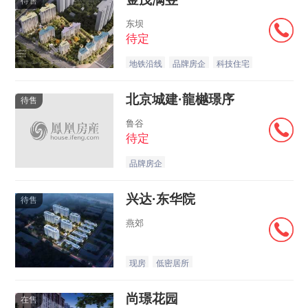
待售
东坝
待定
地铁沿线
品牌房企
科技住宅
北京城建·龍樾璟序
待售
鲁谷
待定
品牌房企
兴达·东华院
待售
燕郊
现房
低密居所
尚璟花园
在售