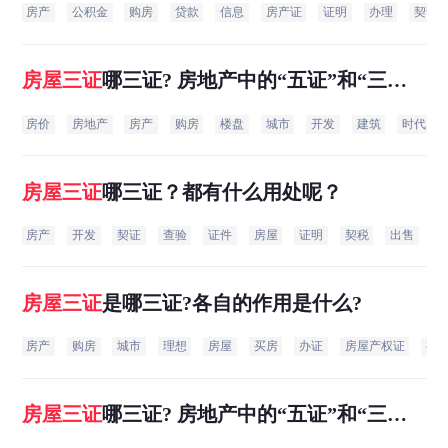
房产
公积金
购房
贷款
信息
房产证
证明
办理
契证
房屋
三证
哪三证? 房地产中的“五证”和“三
证”分别指什么？
房价
房地产
房产
购房
楼盘
城市
开发
建筑
时代
房屋
三证
哪三证？都有什么用处呢？
房产
开发
契证
查验
证件
房屋
证明
契税
出售
没
房屋
三证
是哪三证?各自的作用是什么?
房产
购房
城市
理想
房屋
买房
办证
房屋产权证
有
房屋
三证
哪三证? 房地产中的“五证”和“三
证”分别指什么？