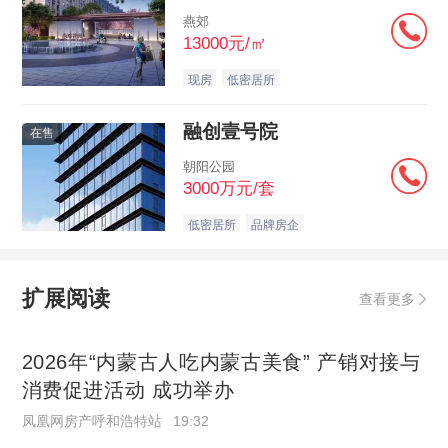
燕郊
13000元/㎡
现房
低密居所
融创壹号院
在售
朝阳公园
3000万元/套
低密居所
品牌房企
扩展阅读
查看更多
2026年“内蒙古人吃内蒙古美食” 产销对接与
消费促进活动 成功举办
凤凰网房产呼和浩特站
19:32