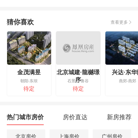
猜你喜欢
查看更多
金茂满昱
北京城建·龍樾璟
兴达·东华
序
朝阳-东坝
石景山-鲁谷
燕郊-燕郊
待定
待定
热门城市房价
房价直达
新房推荐
北京房价
上海房价
广州房价