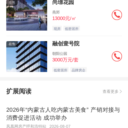
尚璟花园
在售
燕郊
13000元/㎡
现房
低密居所
融创壹号院
在售
朝阳公园
3000万元/套
低密居所
品牌房企
扩展阅读
查看更多
2026年“内蒙古人吃内蒙古美食” 产销对接与
消费促进活动 成功举办
凤凰网房产呼和浩特站
2026-08-07