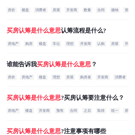
房价
楼盘
消费者
房屋
开发商
数量
合同
缴纳
资格
买房
认
筹
是什么意思
认筹流程是什么?
房地产
购房
楼盘
车位
理想
开发商
认购
房屋
开盘
谁能告诉我
买房
认
筹
是什么意思
？
房价
房地产
楼盘
理想
房屋
购房者
开发商
消费者
买房
认
筹
是什么意思
?买房认筹要注意什么？
房地产
楼盘
开发商
预售
合同
之后
取得
统一
房号
买房
认
筹
是什么意思
?注意事项有哪些