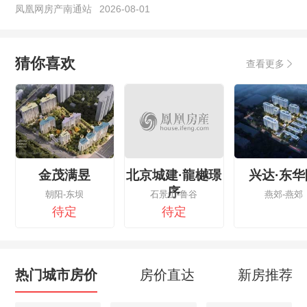
凤凰网房产南通站
2026-08-01
猜你喜欢
查看更多
金茂满昱
北京城建·龍樾璟
兴达·东华
序
朝阳-东坝
石景山-鲁谷
燕郊-燕郊
待定
待定
热门城市房价
房价直达
新房推荐