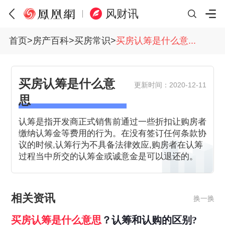
风财讯
首页
>
房产百科
>
买房常识
>
买房认筹是什么意...
买房认筹是什么意
更新时间：2020-12-11
思
认筹是指开发商正式销售前通过一些折扣让购房者
缴纳认筹金等费用的行为。在没有签订任何条款协
议的时候,认筹行为不具备法律效应,购房者在认筹
过程当中所交的认筹金或诚意金是可以退还的。
相关资讯
换一换
买房
认
筹
是什么意思
？认筹和认购的区别?