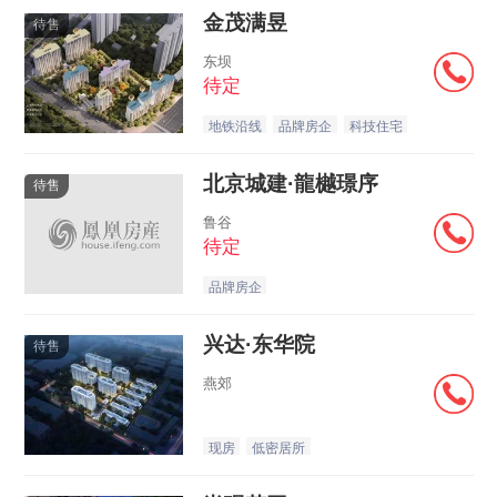
金茂满昱
待售
东坝
待定
地铁沿线
品牌房企
科技住宅
北京城建·龍樾璟序
待售
鲁谷
待定
品牌房企
兴达·东华院
待售
燕郊
现房
低密居所