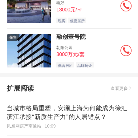
燕郊
13000元/㎡
现房
低密居所
融创壹号院
在售
朝阳公园
3000万元/套
低密居所
品牌房企
扩展阅读
查看更多
当城市格局重塑，安澜上海为何能成为徐汇
滨江承接“新质生产力”的人居锚点？
凤凰网房产南通站
10:09