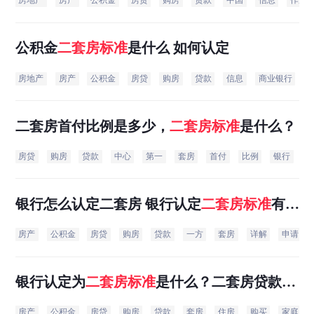
房地产
房产
公积金
房贷
购房
贷款
中国
信息
作用
公积金
二
套房
标准
是什么 如何认定
房地产
房产
公积金
房贷
购房
贷款
信息
商业银行
二套房首付比例是多少，
二
套房
标准
是什么？
房贷
购房
贷款
中心
第一
套房
首付
比例
银行
申
银行怎么认定二套房 银行认定
二
套房
标准
有什
么情况
房产
公积金
房贷
购房
贷款
一方
套房
详解
申请
银行认定为
二
套房
标准
是什么？二套房贷款政
策有哪些
房产
公积金
房贷
购房
贷款
套房
住房
购买
家庭