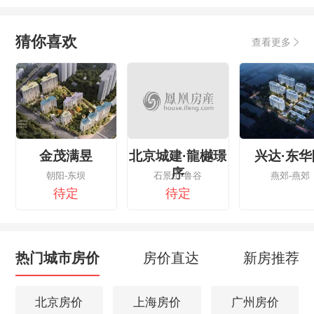
猜你喜欢
查看更多
金茂满昱
北京城建·龍樾璟
兴达·东华
序
朝阳-东坝
石景山-鲁谷
燕郊-燕郊
待定
待定
热门城市房价
房价直达
新房推荐
北京房价
上海房价
广州房价