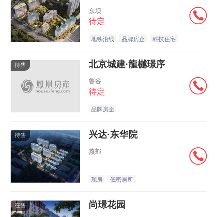
东坝
待定
地铁沿线
品牌房企
科技住宅
北京城建·龍樾璟序
待售
鲁谷
待定
品牌房企
兴达·东华院
待售
燕郊
现房
低密居所
尚璟花园
在售