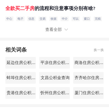
全款
买
二手房
的流程和注意事项分别有啥?
中心
电子
信息
交易
收据
中介
可以
窗口
完税
合
查看全部
相关词条
换一换
延边住房公积金查询
平凉住房公积金查询
商洛住房公积金查询
蚌埠住房公积金查询
文昌公积金查询
齐齐哈尔住房公积金查询
贵港住房公积金查询
忻州住房公积金查询
厦门住房公积金查询