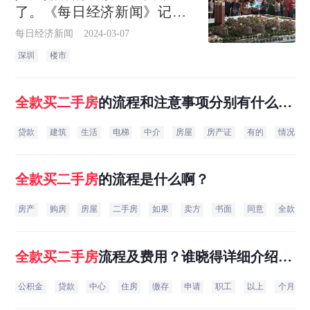
了。《每日经济新闻》记者
获得的最新市场消息显示，
每日经济新闻
2024-03-07
深圳中洲湾迎海上周末开放
深圳
楼市
样板间，两天累计接待超
1500组看房客；珈誉府推二
期样板间，首开当日来访超
全款
买
二手房
的流程和注意事项分别有什么
3500批
呢?
贷款
建筑
生活
电梯
中介
房屋
房产证
有的
情况
全款
买
二手房
的流程是什么啊？
房产
购房
房屋
二手房
如果
卖方
书面
同意
全款
全款
买
二手房
流程及费用？谁晓得详细介绍下
呗？
公积金
贷款
中心
住房
缴存
申请
职工
以上
个月