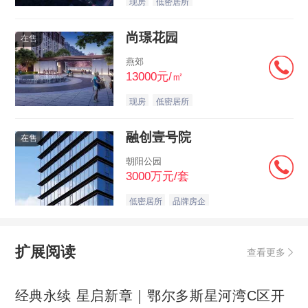
现房
低密居所
尚璟花园
在售
燕郊
13000元/㎡
现房
低密居所
融创壹号院
在售
朝阳公园
3000万元/套
低密居所
品牌房企
扩展阅读
查看更多
经典永续 星启新章｜鄂尔多斯星河湾C区开