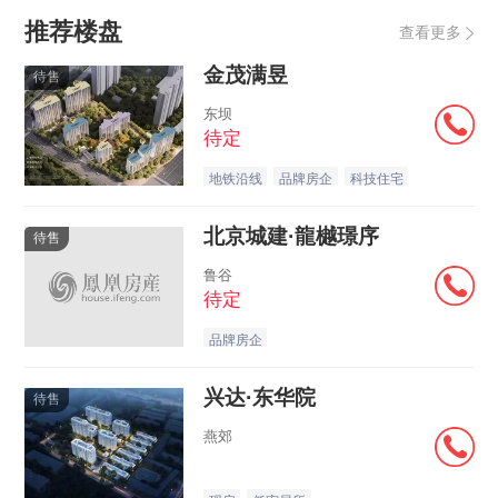
推荐楼盘
查看更多
金茂满昱
待售
东坝
待定
地铁沿线
品牌房企
科技住宅
北京城建·龍樾璟序
待售
鲁谷
待定
品牌房企
兴达·东华院
待售
燕郊