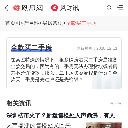
风财讯
首页
>
房产百科
>
买房常识
>
全款买二手房
全款买二手房
更新时间：2020-12-11
在某些特殊的情况下，很多购房者买二手房是准备
全款交易的，因为有的二手房无法办理贷款或者房
东不允许贷款，那么，二手房买卖流程是什么？全
款买二手房是先过户还是先给钱？
相关资讯
换一换
深圳楼市火了？新盘售楼处人声鼎沸，有人
600多万
全款
买
二手房
人声鼎沸的售楼处又回来