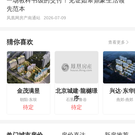
一场教科书级的交付！见证如皋鼎豪生活领
先范本
凤凰网房产南通站
2026-07-09
猜你喜欢
查看更多
金茂满昱
北京城建·龍樾璟
兴达·东华
序
朝阳-东坝
石景山-鲁谷
燕郊-燕郊
待定
待定
热门城市房价
房价直达
新房推荐