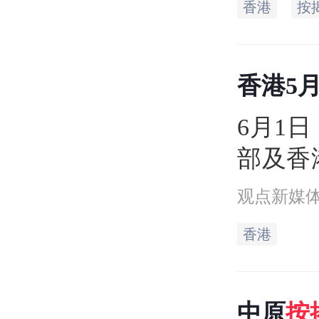
香港
按
宗，新
37.5
香港5
额分别
高
6月1
部及香
据显示
观点新媒
楼按揭
香港
较4月份
（37.
中原
按
该月楼