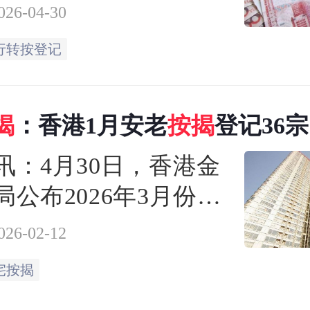
2026年4月份香港银行
026-04-30
录得581宗登记，环比
行转按登记
7%，数字虽连升三个
连续六个月处于500多
揭
：香港1月安老
按揭
登记36宗
水平。
讯：4月30日，香港金
局公布2026年3月份的
揭统计调查结果。3月
026-02-12
请贷款个案较2月份按
宅按揭
6.9%，至1.03万宗；