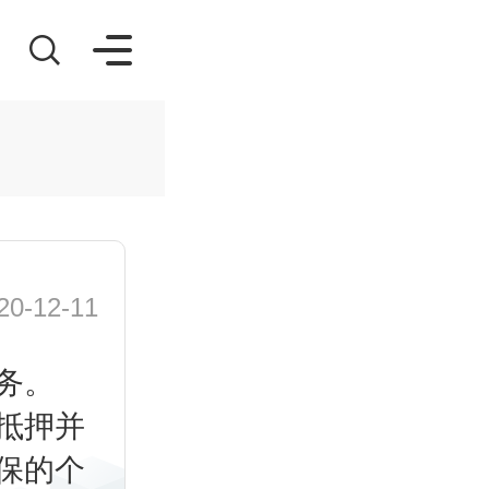
-12-11
务。
抵押并
保的个