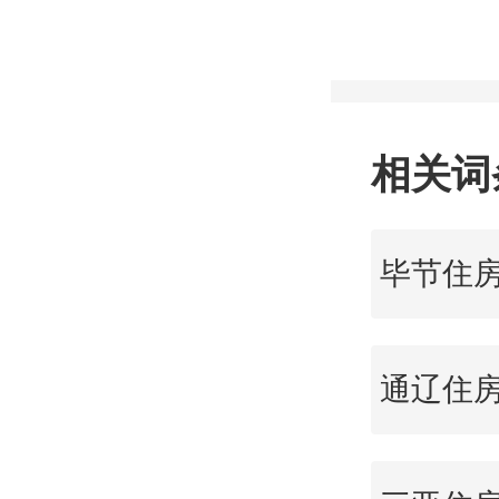
新批出
增加38
相关词