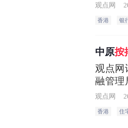
显示，
观点网
2
转按共
香港
银
升4.
月，但
中原
按
宗平稳
20%
观点网
融管理
住宅按
观点网
2
份新申
香港
住
月增加2