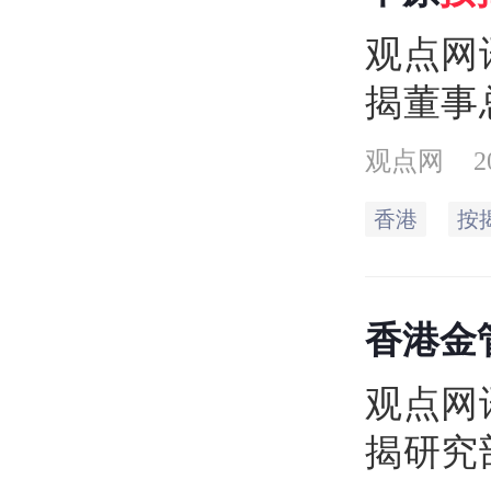
升4.7%
宗，较4
观点网
宗（19
揭董事
202
观点网
2
达6.2
香港
按
束三年
量65
香港金
升65.8
加38.
观点网
揭研究