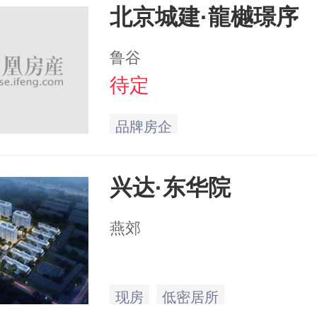
北京城建·龍樾璟序
鲁谷
待定
品牌房企
兴达·东华院
燕郊
现房
低密居所