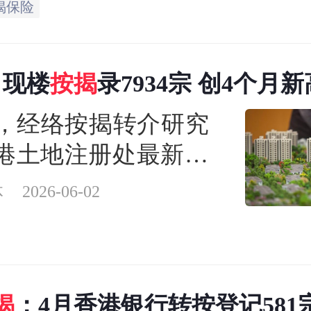
揭保险
批按保金额按月升
%至84亿港元，宗数及金
月现楼
按揭
录7934宗 创4个月新
创11个月及23个月新
日，经络按揭转介研究
港土地注册处最新数
，2026年5月份香港现
体
2026-06-02
登记宗数为7934宗，
的5786宗增加2148宗
1%），创4个月新高；
揭
：4月香港银行转按登记581
花按揭登记宗数为473