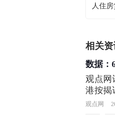
人住房
揭和分
相关资
数据：
34.7%
观点网
港按揭
料，2
观点网
2
险宗数按