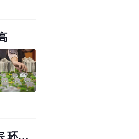
高
宗 环比