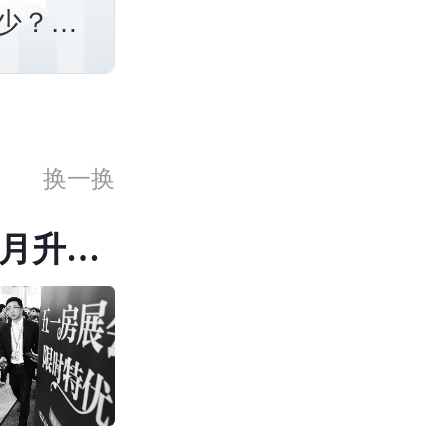
少？按
换一换
月升