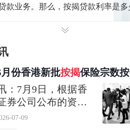
贷款业务。那么，按揭贷款利率是多
期付款的区别有哪些？
讯
6月份香港新批
按揭
保险宗数按
至1445宗
讯：7月9日，根据香
证券公司公布的资
026年6月份新批按揭保
026-07-09
月升34.7%至1445