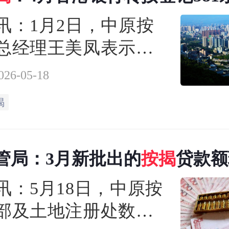
月份的396宗增加77
讯：1月2日，中原按
总经理王美凤表示，
5年香港现楼按揭登记量
026-05-18
万宗，同比增29.3%，结
揭
跌势；楼花按揭登记
02宗创五年新高，同比
管局：3月新批出的
按揭
贷款额
%
6%至401亿港元
讯：5月18日，中原按
部及土地注册处数据