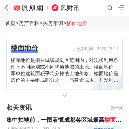
风财讯
首页
>
房产百科
>
买房常识
>
楼面地价
楼面地价
更新时间：2020-12-11
楼面地价是指在城镇规划区范围内，对现状利用条
件下不同级别或不同均质地域的土地。楼面地价，
即单位建筑面积平均分摊的土地价格。楼面地价是
房价的主要组成部分之一，与建造成本、开发利
润、相关税费等共同构成了商品房的市场价值。
相关资讯
换一换
集中拍地前，一图看懂成都各区域最高
楼面地
价
！
大唐数据研究中心
2021-06-01