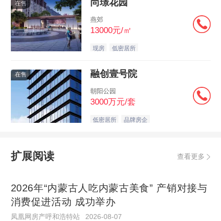
尚璟花园
在售
燕郊
13000元/㎡
现房
低密居所
融创壹号院
在售
朝阳公园
3000万元/套
低密居所
品牌房企
扩展阅读
查看更多
2026年“内蒙古人吃内蒙古美食” 产销对接与
消费促进活动 成功举办
凤凰网房产呼和浩特站
2026-08-07