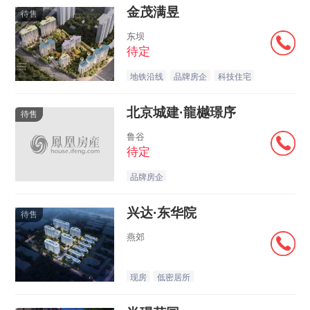
金茂满昱
待售
东坝
待定
地铁沿线
品牌房企
科技住宅
北京城建·龍樾璟序
待售
鲁谷
待定
品牌房企
兴达·东华院
待售
燕郊
现房
低密居所