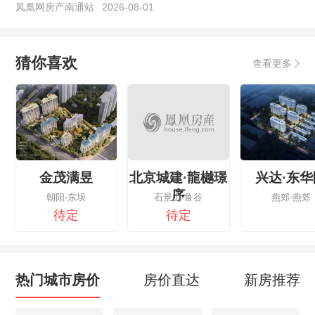
凤凰网房产南通站
2026-08-01
猜你喜欢
查看更多
金茂满昱
北京城建·龍樾璟
兴达·东华
序
朝阳-东坝
石景山-鲁谷
燕郊-燕郊
待定
待定
热门城市房价
房价直达
新房推荐