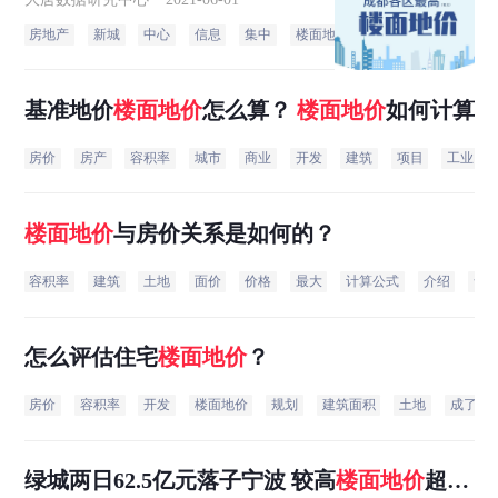
房地产
新城
中心
信息
集中
楼面地价
数据
进行
成
基准地价
楼面地价
怎么算？
楼面地价
如何计算
房价
房产
容积率
城市
商业
开发
建筑
项目
工业
楼面地价
与房价关系是如何的？
容积率
建筑
土地
面价
价格
最大
计算公式
介绍
含
怎么评估住宅
楼面地价
？
房价
容积率
开发
楼面地价
规划
建筑面积
土地
成了
绿城两日62.5亿元落子宁波 较高
楼面地价
超2