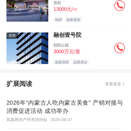
燕郊
13000元/㎡
现房
低密居所
融创壹号院
在售
朝阳公园
3000万元/套
低密居所
品牌房企
扩展阅读
查看更多
2026年“内蒙古人吃内蒙古美食” 产销对接与
消费促进活动 成功举办
凤凰网房产呼和浩特站
2026-08-07