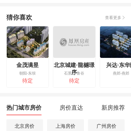
猜你喜欢
查看更多
金茂满昱
北京城建·龍樾璟
兴达·东华
序
朝阳-东坝
石景山-鲁谷
燕郊-燕郊
待定
待定
热门城市房价
房价直达
新房推荐
北京房价
上海房价
广州房价