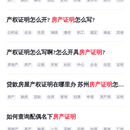
房产
购房
城市
信息
证明
房屋
复印件
原件
代办
产权证明怎么开?
房产证明
怎么写?
公积金
企业
住房
城镇
缴存
职工
规定
储金
其他
产权证明怎么写啊?怎么开具
房产证明
?
房地产
房产
公寓
开发
社区
中心
企业
信息
证明
贷款房屋产权证明在哪里办 苏州
房产证明
怎么
开
房产
购房
贷款
住房
查询
结果
申请
房产局
证明
如何查询配偶名下
房产证明
房地产
房产
购房
一方
花都
证明
办理
查询
广州市