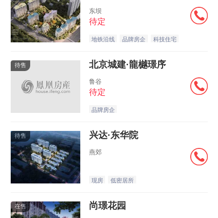
东坝
待定
地铁沿线
品牌房企
科技住宅
北京城建·龍樾璟序
待售
鲁谷
待定
品牌房企
兴达·东华院
待售
燕郊
现房
低密居所
尚璟花园
在售