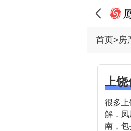
首页
>
房
上饶
很多上
解，凤
南，包