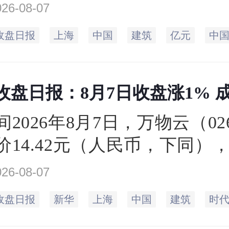
收盘于4.52元，相比上一个交
026-08-07
.57元，下跌1.09%。当日最高
收盘日报
上海
中国
建筑
亿元
中
达4.51元，成交量188.62
67.68亿元。
盘日报：8月7日收盘涨1% 成交
2026年8月7日，万物云（02
价14.42元（人民币，下同）
元，相比上一个交易日的收盘价14
026-08-07
涨1%。当日最高价14.9元，
收盘日报
新华
上海
中国
建筑
时
2元，成交量0.48万手，总市值171