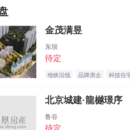
盘
金茂满昱
东坝
待定
地铁沿线
品牌房企
科技住
北京城建·龍樾璟序
鲁谷
待定