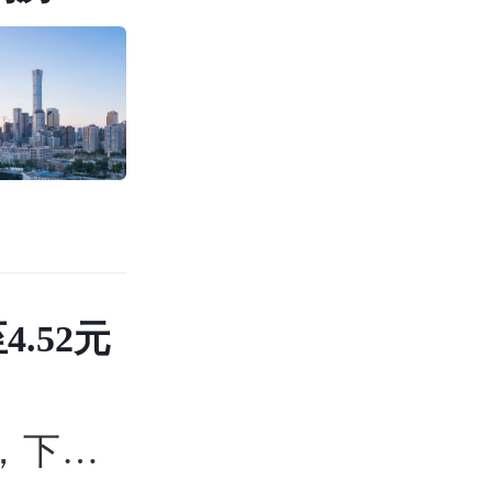
.52元
币，下