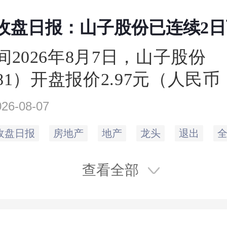
日收盘日报：山子股份已连续2
间2026年8月7日，山子股份
981）开盘报价2.97元（人民
收盘于2.98元，相比上一个交
026-08-07
3.01元，下跌1%。当日最高价
收盘日报
房地产
地产
龙头
退出
.82元，成交量564.76万手
2亿元。
查看全部