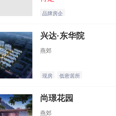
品牌房企
兴达·东华院
燕郊
现房
低密居所
尚璟花园
燕郊