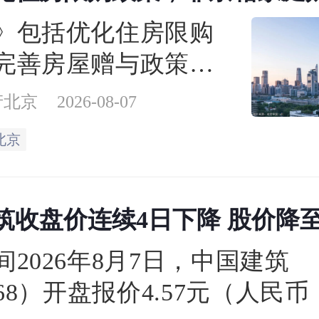
缴纳年限下调为一年
》包括优化住房限购
完善房屋赠与政策、
房公积金支持力度3个
产北京
2026-08-07
项政策措施。
北京
筑收盘价连续4日下降 股价降至4
间2026年8月7日，中国建筑
668）开盘报价4.57元（人民