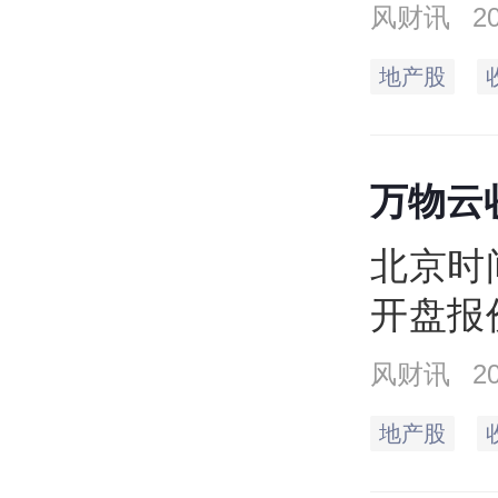
同），
风财讯
2
收盘价4
地产股
元，最低
市值18
万物云收
万手
北京时间
开盘报
14.9
风财讯
2
元，上
地产股
14.4