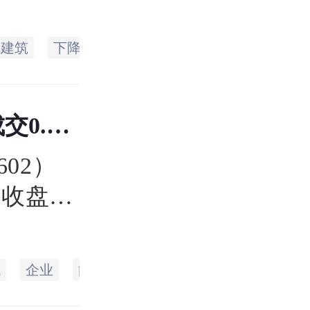
易日的
价4.57
国建筑
下降
公司
计划
股份
详细
万手，总
0.48
602）
，收盘于
.75
最低达
代
企业
能源
生态
空间
科技
国
.46亿