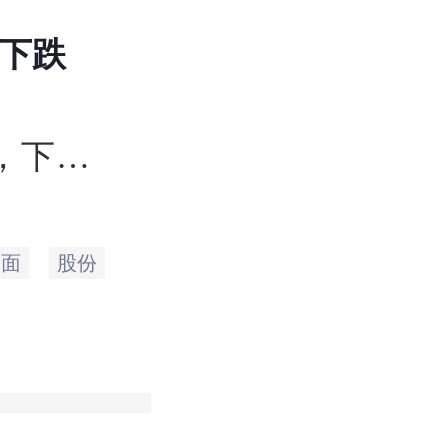
日下跌
币，下
易日的
3元，
全面
股份
业务
亿元
资产
公司
，总市值