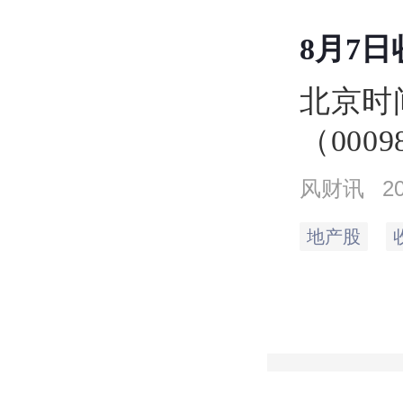
元。
8月7
北京时
（000
同），
风财讯
2
收盘价
地产股
最低达2
297.9