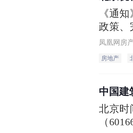
保个税
《通知
政策、
加大住
凤凰网房
方面7
房地产
中国建
北京时
（601