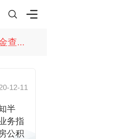
查...
-12-11
知半
业务指
房公积