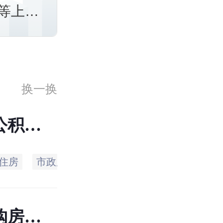
等上饶
公积金
金政
换一换
公积查
住房
市政府
事业单位
单位
挂靠
购房社