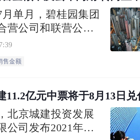
仍要面对难题
6年7月单月，碧桂园集团
合营公司和联营公司
归属公司股东权益的
7:39
售金额约人民币22.6亿
销售金额
属公司股东权益的合
建筑面积约28万平方
11.2亿元中票将于8月13日兑
日，北京城建投资发展
限公司发布2021年度