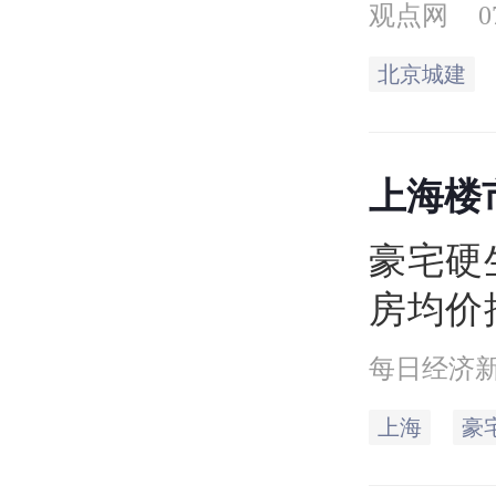
第二期
观点网
0
公告，
北京城建
排
上海楼
是“10万
豪宅硬
房均价
每日经济
上海
豪