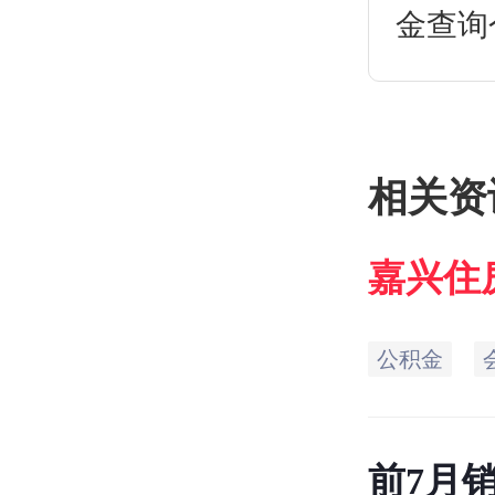
金查询
公积金
如何查
策。
相关资
嘉兴
住
询电话
公积金
前7月