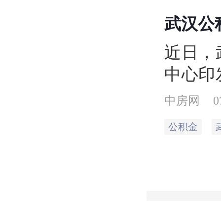
武汉公
近日，
中心印
管理中
中房网
0
提取频
公积金
套自住
金提取
进一步
还款压