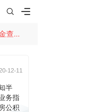
查...
-12-11
知半
业务指
房公积