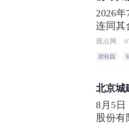
碧桂园
202
连同其
共实现
观点网
0
合同销
碧桂园
元，归
同销售
北京城建
米
3.65%
8月5
股份有