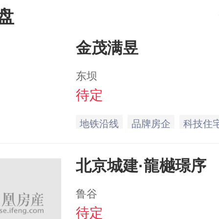
盘
金茂满昱
东坝
待定
地铁沿线
品牌房企
科技住
北京城建·龍樾璟序
鲁谷
待定