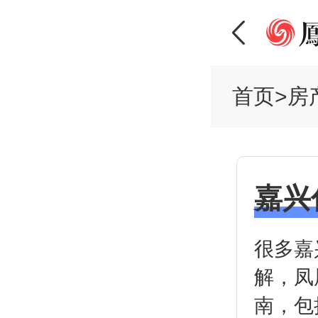
首页
>
房
嘉兴
很多嘉
解，凤
南，包