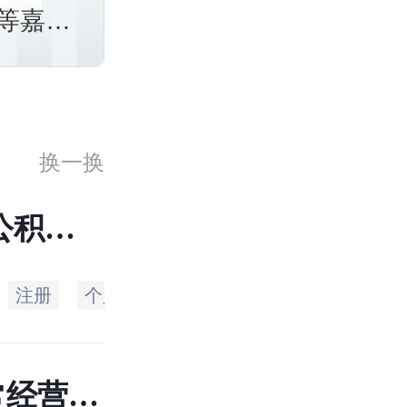
等嘉兴
公积金
金政
换一换
公积查
注册
个人用户
管理科
使用
稽核
常经营的