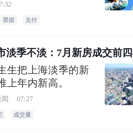
中期票据2026年兑付
7:32
明确该期票据兑付安
票据
兑付
市淡季不淡：7月新房成交前
+”
生生把上海淡季的新
推上年内新高。
新闻
07:27
宅
成交量