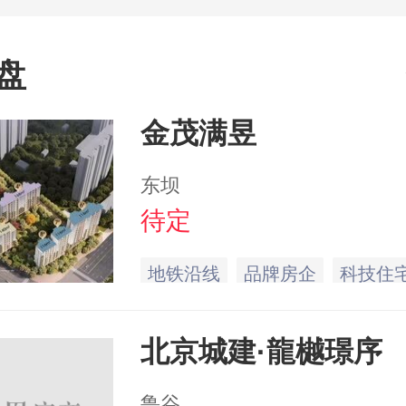
盘
金茂满昱
东坝
待定
地铁沿线
品牌房企
科技住
北京城建·龍樾璟序
鲁谷