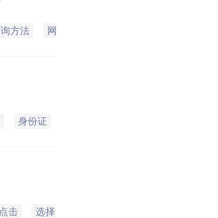
查询方法
网上
柜台
本人
身份证
电
册
身份证
泰州市
住房
余额
电话
点击
选择
一点
个人住房
登记号