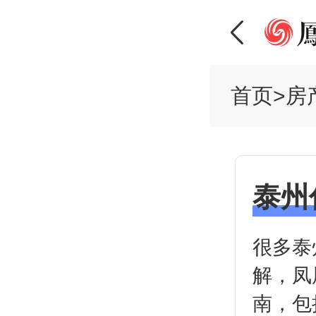
首页
>
房
泰州
很多泰
解，凤
南，包