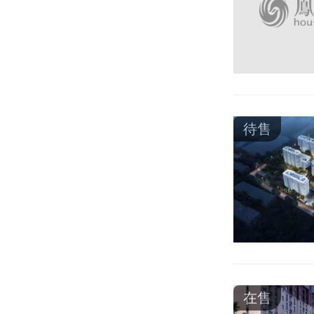
待售
在售