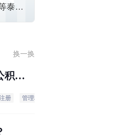
等泰州
公积金
金政
换一换
公积查
注册
管理科
余额
别是
帐号
牌子
？