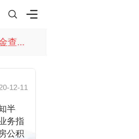
查...
-12-11
知半
业务指
房公积