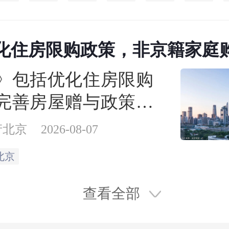
化住房限购政策，非京籍家庭
缴纳年限下调为一年
》包括优化住房限购
完善房屋赠与政策、
房公积金支持力度3个
产北京
2026-08-07
项政策措施。
北京
查看全部