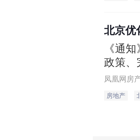
北京优
保个税
《通知
政策、
加大住
凤凰网房
方面7
房地产