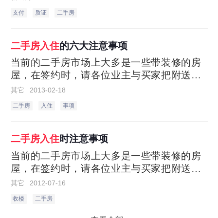
某与重庆某房地产中介公司、卖房人张某签
支付
质证
二手房
订房地产买卖及居间合同，购买北部新区二
手房一套，居间服务报酬1.4万元。
二手房
入住
的六大注意事项
当前的二手房市场上大多是一些带装修的房
屋，在签约时，请各位业主与买家把附送的
物品列明清单及数量，对于一些家电产品建
其它
2013-02-18
议列明型号、牌子等，方便收楼时核对物品
二手房
入住
事项
是否与合同相符。
二手房
入住
时注意事项
当前的二手房市场上大多是一些带装修的房
屋，在签约时，请各位业主与买家把附送的
物品列明清单及数量，对于一些家电产品建
其它
2012-07-16
议列明型号、牌子等，方便收楼时核对物品
收楼
二手房
是否与合同相符。