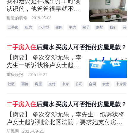
我和老公是在城里打工时候
认识的，他爸爸很早就不在
了，妈妈也改嫁了，家里只
暖暖的装修
2019-05-08
有三间破旧的平房和一个小
二手房
租房
小户型
空间
平房
院子
别墅
我们
买了
院子。当时我爸妈知道我们
的事情之后，表示强烈反
对，说无论如何也不会让我
二手房
入住
后漏水 买房人可否拒付房屋尾款？
嫁给他
【摘要】 多次交涉无果，李
先生一纸诉状将卢女士起诉
到渝北区法院，要求她支付
重庆晚报
2015-09-21
房屋尾款并承担违约责任。
社区
西路
房屋
支付
中介
公司
合同
女士
中介费
多次交涉无果，李先生一纸
诉状将卢女士起诉到渝北区
法院，要求她支付房屋尾款
二手房
入住
后漏水 买房人可否拒付房屋尾款？
并承担违约责任。
【摘要】 多次交涉无果，李先生一纸诉状将
卢女士起诉到渝北区法院，要求她支付房屋
尾款并承担违约责任。2013年6月，购房人张
新民网
2015-09-21