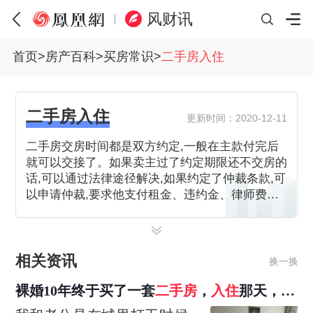
风财讯
首页
>
房产百科
>
买房常识
>
二手房入住
二手房入住
更新时间：2020-12-11
二手房交房时间都是双方约定,一般在主款付完后
就可以交接了。如果卖主过了约定期限还不交房的
话,可以通过法律途径解决,如果约定了仲裁条款,可
以申请仲裁,要求他支付租金、违约金、律师费、
仲裁费等。
相关资讯
换一换
裸婚10年终于买了一套
二手房
，
入住
那天，幸
福得想哭！