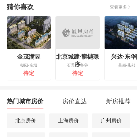
猜你喜欢
查看更多
金茂满昱
北京城建·龍樾璟
兴达·东华
序
朝阳-东坝
石景山-鲁谷
燕郊-燕郊
待定
待定
热门城市房价
房价直达
新房推荐
北京房价
上海房价
广州房价