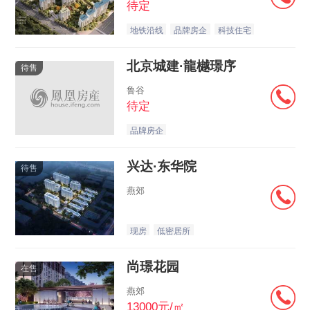
待定
地铁沿线
品牌房企
科技住宅
北京城建·龍樾璟序
待售
鲁谷
待定
品牌房企
兴达·东华院
待售
燕郊
现房
低密居所
尚璟花园
在售
燕郊
13000元/㎡