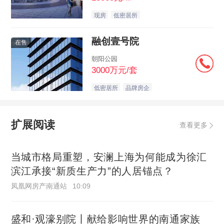
现房
低密居所
融创壹号院
在售
朝阳公园
3000万元/套
低密居所
品牌房企
扩展阅读
查看更多
当城市格局重塑，安澜上海为何能成为徐汇
滨江承接“新质生产力”的人居锚点？
凤凰网房产南通站
10:09
盛和·观濠别院丨献给影响世界的南通家族