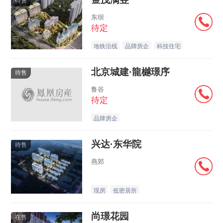
待售
东坝
待定
地铁沿线
品牌房企
科技住宅
北京城建·龍樾璟序
待售
鲁谷
待定
品牌房企
兴达·东华院
待售
燕郊
现房
低密居所
尚璟花园
在售