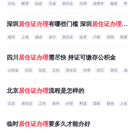
文化
教育
信息
大道
居住证
办理
淄博市
服务
申办
深圳
居住证
办理
有哪些门槛 深圳
居住证
办理
流
程是什么
城市
上海
城乡
设计
居住证
改革
户籍
深圳
制度
四川
居住证
办理
需尽快 持证可缴存公积金
公积金
社区
信息
文化
居住证
办理
登记
居住
成都
北京
居住证
办理
流程是怎样的
北京
居住证
工作
条件
办理
料及
流程
获得
人在
临时
居住证
办理
要多久才能办好