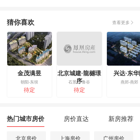
猜你喜欢
查看更多
金茂满昱
北京城建·龍樾璟
兴达·东华
序
朝阳-东坝
石景山-鲁谷
燕郊-燕郊
待定
待定
热门城市房价
房价直达
新房推荐
北京房价
上海房价
广州房价