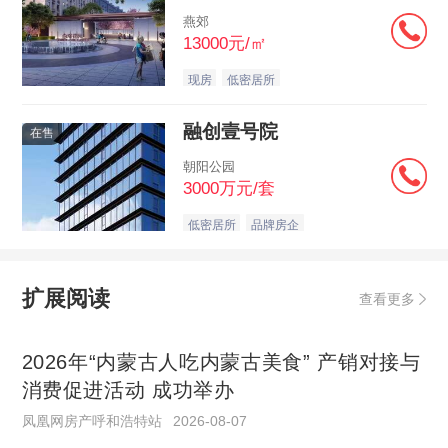
燕郊
13000元/㎡
现房
低密居所
融创壹号院
在售
朝阳公园
3000万元/套
低密居所
品牌房企
扩展阅读
查看更多
2026年“内蒙古人吃内蒙古美食” 产销对接与
消费促进活动 成功举办
凤凰网房产呼和浩特站
2026-08-07