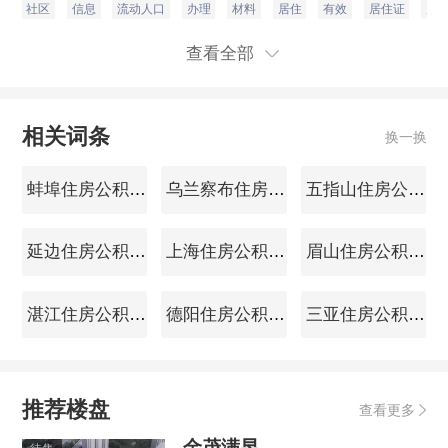
社区
信息
流动人口
办理
材料
居住
有效
居住证
居
查看全部
相关词条
换一换
蚌埠住房公积金查询
乌兰察布住房公积金查询
五指山住房公积金查询
延边住房公积金查询
上海住房公积金查询
眉山住房公积金查询
湛江住房公积金查询
德阳住房公积金查询
三亚住房公积金查询
推荐楼盘
查看更多
金茂满昱