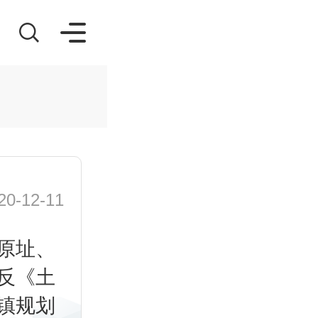
-12-11
原址、
反《土
镇规划