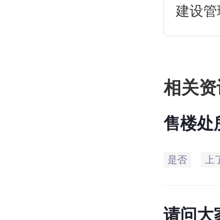
建设管
房屋及
除,违
相关资
售楼处
施工许
是否
上
来的3
产证？
请问大