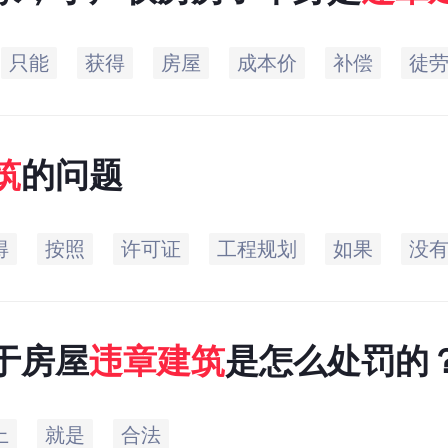
谁了解。
只能
获得
房屋
成本价
补偿
徒
筑
的问题
得
按照
许可证
工程规划
如果
没
于房屋
违章建筑
是怎么处罚的
上
就是
合法