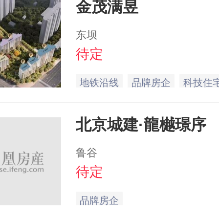
金茂满昱
东坝
待定
地铁沿线
品牌房企
科技住
北京城建·龍樾璟序
鲁谷
待定
品牌房企