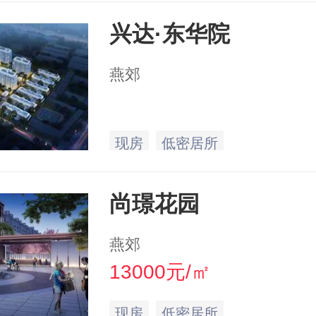
兴达·东华院
燕郊
现房
低密居所
尚璟花园
燕郊
13000元/㎡
现房
低密居所