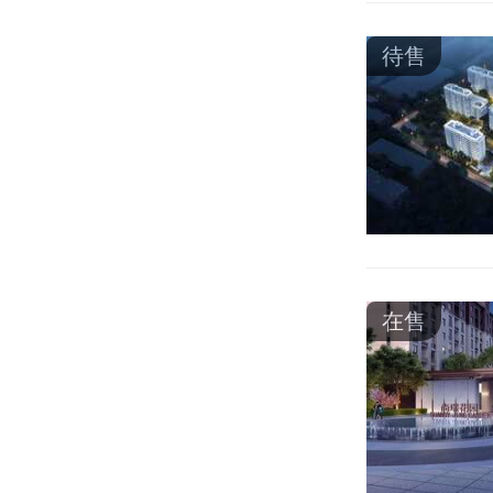
待售
在售