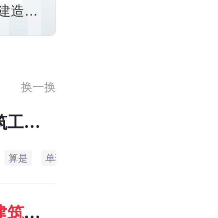
建造的
筑如何拆
换一换
筑工程
问多出
算是
单独
一层
当然
也是
没有
拿到房
建筑