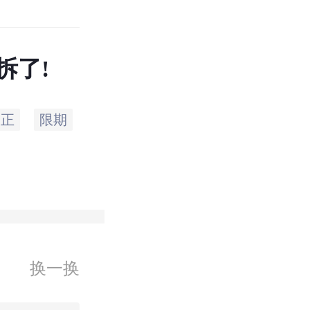
拆了!
改正
限期
责令
主管部门
行政
人民
换一换