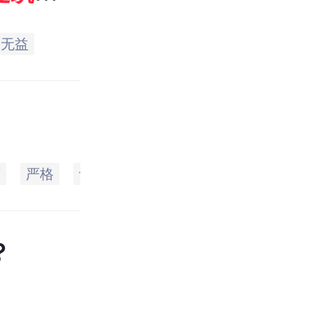
劳无益
有
严格
认为
我们
违章建筑
进行了
？