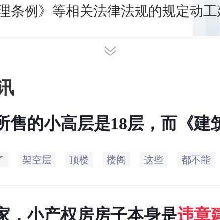
理条例》等相关法律法规的规定动工
设施。那么怎样算违章建筑,违章建
章建筑哪里举报？
讯
所售的小高层是18层，而《建
可证》所批的楼层是15层，请
了
架空层
顶楼
楼阁
这些
都不能
层算不算
违章建筑
，今后能不能
家，小产权房房子本身是
违章