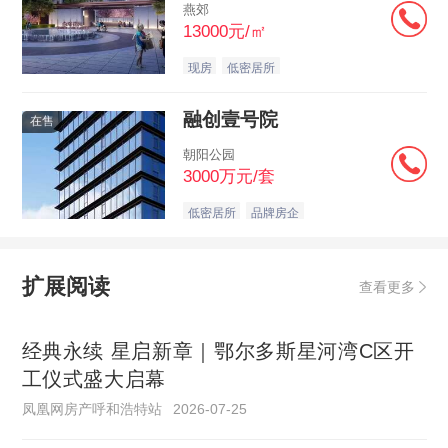
燕郊
13000元/㎡
现房
低密居所
融创壹号院
在售
朝阳公园
3000万元/套
低密居所
品牌房企
扩展阅读
查看更多
经典永续 星启新章｜鄂尔多斯星河湾C区开
工仪式盛大启幕
凤凰网房产呼和浩特站
2026-07-25