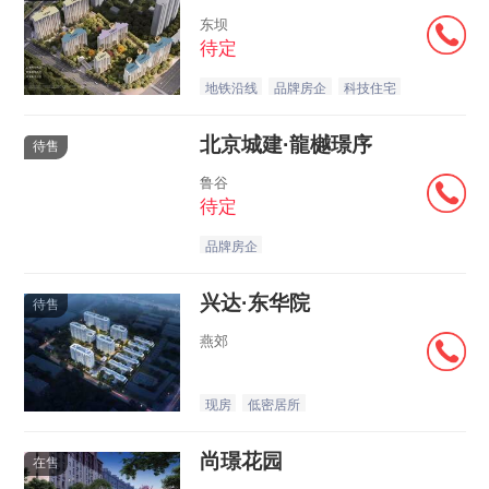
东坝
待定
地铁沿线
品牌房企
科技住宅
北京城建·龍樾璟序
待售
鲁谷
待定
品牌房企
兴达·东华院
待售
燕郊
现房
低密居所
尚璟花园
在售