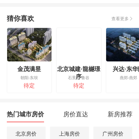
猜你喜欢
查看更多
金茂满昱
北京城建·龍樾璟
兴达·东华
序
朝阳-东坝
石景山-鲁谷
燕郊-燕郊
待定
待定
热门城市房价
房价直达
新房推荐
北京房价
上海房价
广州房价