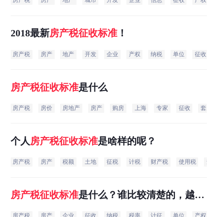
房产税
房产
地产
城市
开发
企业
信息
征收
产权
2018最新
房产税
征收
标准
！
房产税
房产
地产
开发
企业
产权
纳税
单位
征收
房产税
征收
标准
是什么
房产税
房价
房地产
房产
购房
上海
专家
征收
套房
个人
房产税
征收
标准
是啥样的呢？
房产税
房产
税额
土地
征税
计税
财产税
使用税
规
房产税
征收
标准
是什么？谁比较清楚的，越详
细越好！介绍下！谢谢！
房产税
房产
企业
征收
纳税
税率
计征
单位
产权