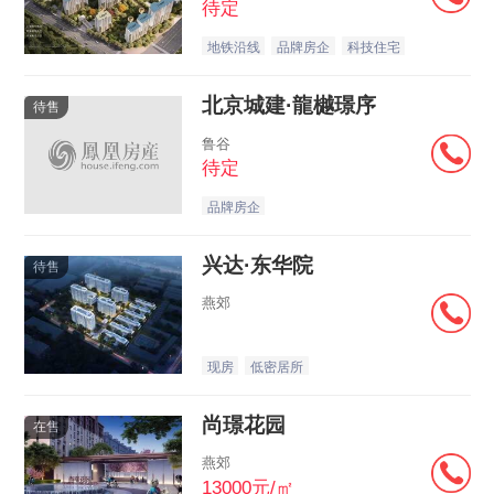
待定
地铁沿线
品牌房企
科技住宅
北京城建·龍樾璟序
待售
鲁谷
待定
品牌房企
兴达·东华院
待售
燕郊
现房
低密居所
尚璟花园
在售
燕郊
13000元/㎡