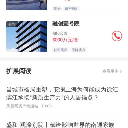
现房
低密居所
融创壹号院
在售
朝阳公园
3000万元/套
低密居所
品牌房企
扩展阅读
查看更多
当城市格局重塑，安澜上海为何能成为徐汇
滨江承接“新质生产力”的人居锚点？
凤凰网房产南通站
10:09
盛和·观濠别院丨献给影响世界的南通家族