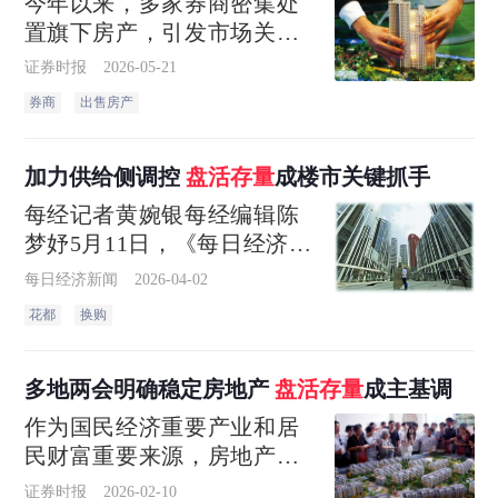
今年以来，多家券商密集处
置旗下房产，引发市场关
注。记者梳理发现，中原证
证券时报
2026-05-21
券、招商证券、国泰海通、
券商
出售房产
红塔证券等纷纷挂牌出售位
于郑州、深圳、上海、北京
等地的非核心房产，总价值
加力供给侧调控
盘活存量
成楼市关键抓手
数亿元
每经记者黄婉银每经编辑陈
梦妤5月11日，《每日经济新
闻》记者获悉，广州市花都
每日经济新闻
2026-04-02
区房地产行业协会、广州市
花都
换购
房地产中介协会花都会员服
务委员会、广州市花都区建
筑装饰协会官宣将联合开展
多地两会明确稳定房地产
盘活存量
成主基调
花都区商品房以旧换新“焕新
作为国民经济重要产业和居
购”活动
民财富重要来源，房地产的
发展方向备受关注。细读“十
证券时报
2026-02-10