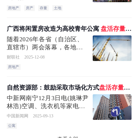
五五”规划纲要发现，“盘活存
房地产
房产
存量
土地
量”成为未来五年房地产发展
的核心关键词之一
广西将闲置房改造为高校青年公寓
盘活存量
保
障民生
随着2026年各省（自治区、
直辖市）两会落幕，各地对
今年房地产工作的部署方向
财联社
2025-12-08
逐渐清晰。在“扩大内需”被普
房地产
遍列为年度重点任务背景
下，作为国民经济重要组成
部分的房地产行业，其政策
自然资源部：鼓励采取市场化方式
盘活存量
闲
走向备受关注
置土地
中新网南宁12月3日电(姚琳尹
林浩)空调、洗衣机等家电统
一配齐，可实现“拎包入住”；
中国新闻网
2025-09-13
青年书吧、共享厨房、自习
公寓
区、健身区等多元空间一应