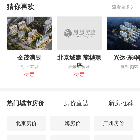
猜你喜欢
查看更多
金茂满昱
北京城建·龍樾璟
兴达·东华
序
朝阳-东坝
石景山-鲁谷
燕郊-燕郊
待定
待定
热门城市房价
房价直达
新房推荐
北京房价
上海房价
广州房价