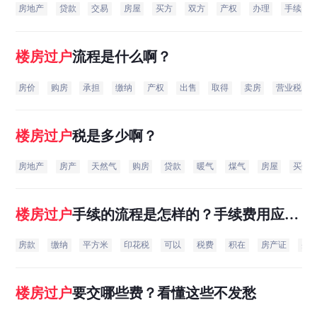
房地产
贷款
交易
房屋
买方
双方
产权
办理
手续
楼房
过户
流程是什么啊？
房价
购房
承担
缴纳
产权
出售
取得
卖房
营业税
楼房
过户
税是多少啊？
房地产
房产
天然气
购房
贷款
暖气
煤气
房屋
买受
楼房
过户
手续的流程是怎样的？手续费用应如
何计算？
房款
缴纳
平方米
印花税
可以
税费
积在
房产证
并
楼房
过户
要交哪些费？看懂这些不发愁