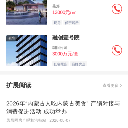
燕郊
13000元/㎡
现房
低密居所
融创壹号院
在售
朝阳公园
3000万元/套
低密居所
品牌房企
扩展阅读
查看更多
2026年“内蒙古人吃内蒙古美食” 产销对接与
消费促进活动 成功举办
凤凰网房产呼和浩特站
2026-08-07