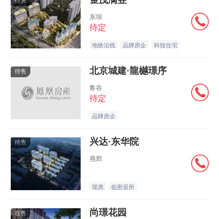
待售
东坝
待定
地铁沿线
品牌房企
科技住宅
北京城建·龍樾璟序
待售
鲁谷
待定
品牌房企
兴达·东华院
待售
燕郊
现房
低密居所
尚璟花园
在售