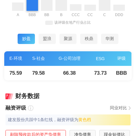
妙盈
盟浪
聚源
秩鼎
华测
E-环境
S-社会
G-公司治理
评级
ESG
75.59
79.58
66.38
73.73
BBB
财务数据
融资评级
同业对比
建发股份共踩中1条红线，融资评级为
⻩⾊档
剔除预收款后的资产负债率
净负债率
现金短债比