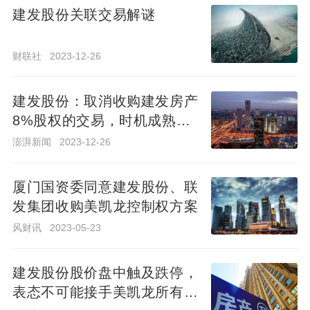
建发股份关联交易解谜
建发股份关联交易解谜
财联社
2023-12-26
财联社
2023-12-26
建发股份：取消收购建发房产
建发股份：取消收购建发房产
8%股权的交易，时机成熟后
8%股权的交易，时机成熟后
再择机启动
再择机启动
澎湃新闻
2023-12-26
澎湃新闻
2023-12-26
厦门国资委同意建发股份、联
厦门国资委同意建发股份、联
发集团收购美凯龙控制权方案
发集团收购美凯龙控制权方案
风财讯
2023-05-23
风财讯
2023-05-23
建发股份股价盘中触及跌停，
建发股份股价盘中触及跌停，
表态不可能接手美凯龙所有债
表态不可能接手美凯龙所有债