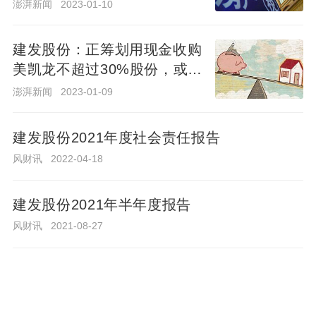
务
务
澎湃新闻
2023-01-10
澎湃新闻
2023-01-10
建发股份：正筹划用现金收购
建发股份：正筹划用现金收购
美凯龙不超过30%股份，或成
美凯龙不超过30%股份，或成
为其控股股东
为其控股股东
澎湃新闻
2023-01-09
澎湃新闻
2023-01-09
建发股份2021年度社会责任报告
建
发
风财讯
2022-04-18
股
风
2022-
财
份
04-18
建发股份2021年半年度报告
讯
2021
风财讯
2021-08-27
年
建发股份总经理林茂亲属短线交易被上交
图
度
所监管警示
建发股份：第三期4.3亿元可
2023-07-25 19:08:56
#建发股份#
社
续期公司债券取消发行
近日，上海证券交易所发布公告，给予厦门建发股
会
中国网地产
2021-06-08