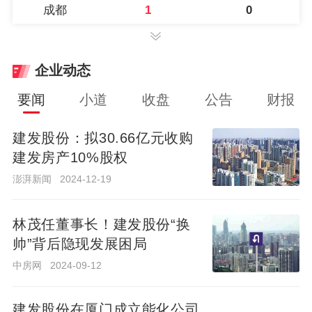
成都
1
0
企业动态
要闻
小道
收盘
公告
财报
建发股份：拟30.66亿元收购
建发房产10%股权
建发股份：拟30.66亿元收购
建发房产10%股权
澎湃新闻
2024-12-19
澎湃新闻
2024-12-19
林茂任董事长！建发股份“换
帅”背后隐现发展困局
林茂任董事长！建发股份“换
帅”背后隐现发展困局
中房网
2024-09-12
中房网
2024-09-12
建
发
建发股份在厦门成立能化公司