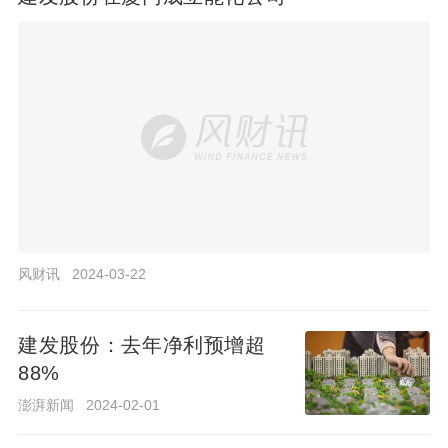
股
份
在
厦
门
成
立
能
化
公
风
2024-
财
司
03-22
风财讯
2024-03-22
讯
建发股份：去年净利预增超
建发股份：去年净利预增超
88%
88%
澎湃新闻
2024-02-01
澎湃新闻
2024-02-01