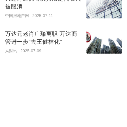
被限消
中国房地产网
2025-07-11
中国房地产网
2025-07-11
万达商管副总裁朱战备因涉嫌贪腐被带走
真
调查
2020-12-28 18:36:46
万达元老肖广瑞离职 万达商
管进一步"去王健林化"
消息称，万达商管副总裁兼丙晟科技总裁朱战备因
涉嫌贪腐，已被上海警方带走调查，万达内部已通
风财讯
2025-07-09
报此事，并表示对贪腐零容忍。
6690
20
大连万达商管拟提前兑付2022
年度第一期中期票据
澎湃新闻
2025-03-27
传万达商管全面实施轻资产战略
2020-09-29 10:01:24
万达商管重要人事变动！张霖
市场消息称，从2021年开始，万达商管不再发
辞去总裁职务
展“重资产”，即不再投资持有万达广场物业，全面
中房网
2025-02-11
实施“轻资产”战略。万达商管集团总裁肖广瑞曾表