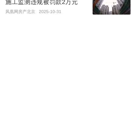
施工监测违规被罚款2万元
风财讯
昨天
凤凰网房产北京
2025-10-31
中国建筑收盘日报：8月4日收
盘跌2.52% 成交283.19万手
中国建筑前三季度地产合约销
售额2553亿 同比下降2%
风财讯
2天前
观点网
2025-10-21
中国建筑收盘日报：8月3日收
盘涨1.28% 成交302.62万手
中国建筑“好房子”营造体系和
颂九里展厅开放，树立品质人
风财讯
3天前
居新标杆
凤凰网房产北京
2025-10-04
中国建筑收盘日报：7月31日
收盘跌0.42% 成交317.78万
中国建筑副总裁、华润置地前
手
总裁吴秉琪“空降”华侨城
风财讯
6天前
每日经济新闻
2025-09-02
中国建筑收盘日报：7月30日