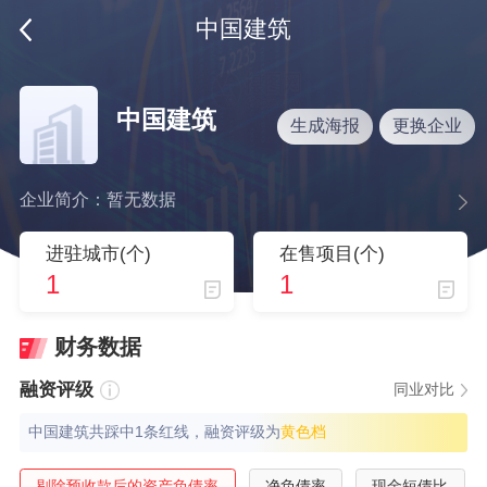
中国建筑
中国建筑
生成海报
更换企业
企业简介：暂无数据
进驻城市(个)
在售项目(个)
1
1
财务数据
融资评级
同业对比
中国建筑共踩中1条红线，融资评级为
⻩⾊档
剔除预收款后的资产负债率
净负债率
现金短债比