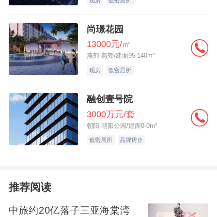
现房
低密居所
型。从握手楼到电梯房，从村巷到公园，从
图纸到现房，一座大城的生长答案正在徐徐
尚璟花园
展开。这里，值得期待。
13000元/㎡
燕郊-燕郊/建面95-140m²
现房
低密居所
融创壹号院
3000万元/套
朝阳-朝阳公园/建面0-0m²
低密居所
品牌房企
推荐阅读
中旅约20亿落子三亚海棠湾