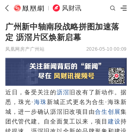
风财讯
广州新中轴南段战略拼图加速落
定 沥滘片区焕新启幕
凤凰网房产广州站
2026-05-10 00:09
近日，备受关注的
沥滘
旧改有了新动作。据
悉，珠光·
海珠
新城正式更名为合生·海珠新
城，进一步确认沥滘旧改项目由
合生创展
集
团代管代建。自全面复工以来，项目
建设
持
续提速，沥滘旧改以全新的品牌形象和建设