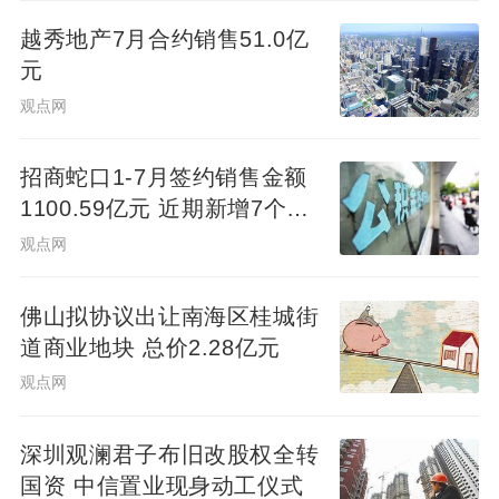
越秀地产7月合约销售51.0亿
元
观点网
招商蛇口1-7月签约销售金额
1100.59亿元 近期新增7个项
目
观点网
佛山拟协议出让南海区桂城街
道商业地块 总价2.28亿元
观点网
深圳观澜君子布旧改股权全转
国资 中信置业现身动工仪式