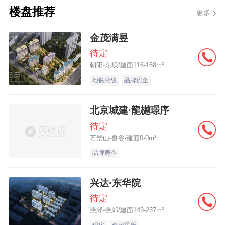
园将成为业主的日常。
楼盘推荐
更多
金茂满昱
待定
朝阳-东坝/建面116-168m²
作为广州新中轴线南延“最后一公里”的战略节
地铁沿线
品牌房企
点，沥滘片区不仅是海珠区规模最大的旧改
项目，也是占据了资源优势 的项目南向望
北京城建·龍樾璟序
江，北依海珠湿地公园，享有主城独一无二
待定
的“江 湖”双景资源。
石景山-鲁谷/建面0-0m²
品牌房企
随着合生海珠新城这一名字的焕新，新中轴
兴达·东华院
待定
线南段建设恢复了速度，沥滘片区也恢复了
燕郊-燕郊/建面143-237m²
从旧村形态向现代化产城融合示范区的转