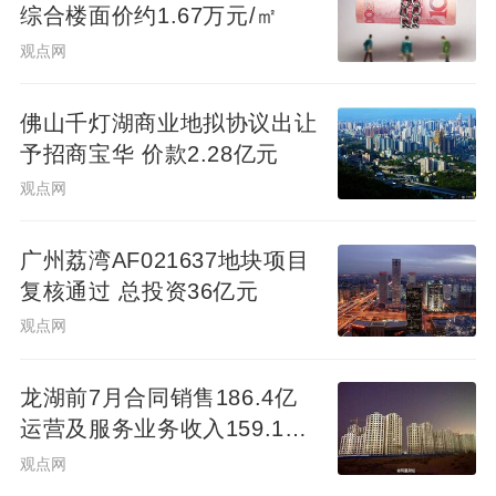
综合楼面价约1.67万元/㎡
观点网
佛山千灯湖商业地拟协议出让
予招商宝华 价款2.28亿元
观点网
广州荔湾AF021637地块项目
复核通过 总投资36亿元
观点网
龙湖前7月合同销售186.4亿
运营及服务业务收入159.1亿
元
观点网