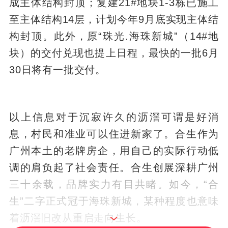
成主体结构封顶；复建21#地块1-3栋已施工
至主体结构14层，计划今年9月底实现主体结
构封顶。此外，原“珠光.海珠新城”（14#地
块）的交付兑现也提上日程，最快的一批6月
30日将有一批交付。
以上信息对于沉寂许久的沥滘可谓是好消
息，村民和准业可以住进新家了。合生作为
广州本土的老牌房企，用自己的实际行动低
调的肩负起了社会责任。合生创展深耕广州
三十余载，品牌实力有目共睹。如今，“合
生”二字正式冠于海珠新城，某种程度也意味
着沥滘旧改从重启走向生长。