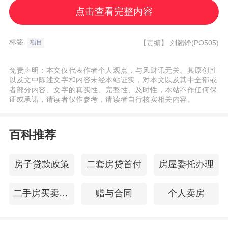
点击查看完整内容
沥滘片区整体规划涵盖高端居住、商业商
务、生态休闲、教育医疗等多元功能，未来
标签:
【责编】
刘翘锋(PO505)
项目
将打造集地标集群、慢行系统于一体的现代
免责声明：本文仅代表作者个人观点，与风财讯无关。其原创性
化城区，承接主城功能外溢，联动琶洲、珠
以及文中陈述文字和内容未经本站证实，对本文以及其中全部或
江新城等核心板块，形成“一轴引领、多点联
者部分内容、文字的真实性、完整性、及时性，本站不作任何保
证或承诺，请读者仅作参考，请读者自行核实相关内容。
动”的发展格局，补齐海珠南部配套短板。
百科推荐
随着合生的介入，项目配套兑现方面同样跑
房子贷款政策
二套房贷首付
房屋委托办理
出“加速度”。新桥幼儿园已开学，规划“小学
初中 高中”的12年完全教育配套，也在全面
二手房买卖交易流程
赠与合同
个人卖房
推进中。海珠湿地公园栈道预计年内开放，
未来从项目可直达公园，推窗见湖、出门入