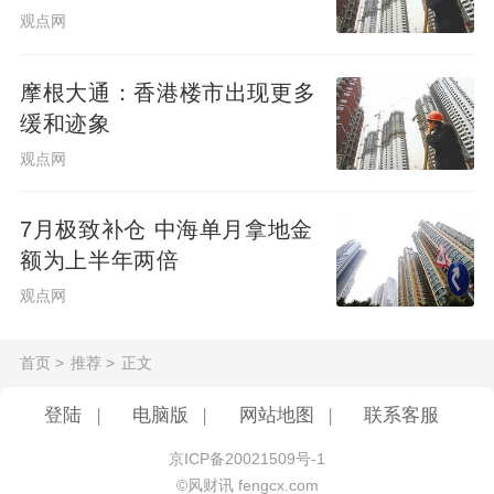
观点网
摩根大通：香港楼市出现更多
缓和迹象
观点网
7月极致补仓 中海单月拿地金
额为上半年两倍
观点网
首页
>
推荐
>
正文
登陆
|
电脑版
|
网站地图
|
联系客服
京ICP备20021509号-1
©风财讯 fengcx.com