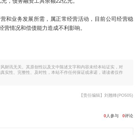
4亿元，债务融资工具余额22亿元。
经营和业务发展所需，属正常经营活动，目前公司经营稳
经营情况和偿债能力造成不利影响。
与风财讯无关。其原创性以及文中陈述文字和内容未经本站证实，对
的真实性、完整性、及时性，本站不作任何保证或承诺，请读者仅作
【责任编辑】刘翘锋(PO505)
0
人参与
0
评论