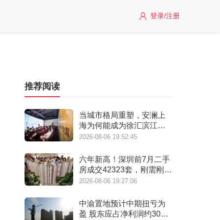
登录/注册
推荐阅读
当城市格局重塑，安澜上
海为何能成为徐汇滨江承
接“新质生产力”的人居锚
2026-08-06 19:52:45
点？
六年新高！深圳前7月二手
房成交42323套，刚需刚改
撑起"量的回归"
2026-08-06 19:27:06
中渝置地预计中期扭亏为
盈 股东应占净利润约3000