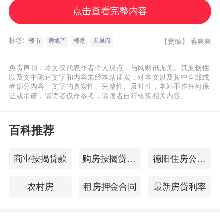
点击查看完整内容
直击改善痛点，居住品质的跃升与均衡
标签:
【责编】
蒋爽爽
楼市
房地产
楼盘
天晟府
“居住平权”成为新一代豪宅的共识。
免责声明：本文仅代表作者个人观点，与风财讯无关。其原创性
以及文中陈述文字和内容未经本站证实，对本文以及其中全部或
者部分内容、文字的真实性、完整性、及时性，本站不作任何保
这一观点的背后，是对家庭成长规律的深刻
证或承诺，请读者仅作参考，请读者自行核实相关内容。
洞察，更是一种不妥协的长期主义价值观。
百科推荐
颐和·天晟府做到了「全套房」设计，摒弃传
统的主次卧概念，让家庭成员享受平权化。
商业按揭贷款
购房按揭贷款条件
德阳住房公积金查询
从物理尺度的解放，到功能配置的独立，再
到窗外资源的共享，全方位确保了家中每一
农村房
租房押金合同
最新房贷利率
位成员，都能获得被平等照料的居住体验，
无需为了成全整体而“被牺牲”。