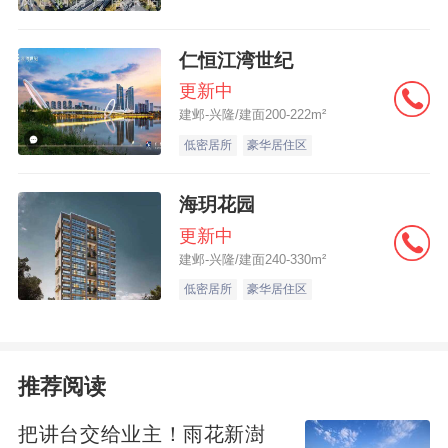
极致采光与全景视野：超大面宽阳台的引
入，实现了室内空间的宽敞通透感，充沛采
仁恒江湾世纪
光与开阔视野，重构了人居空间的尺度感。
更新中
建邺-兴隆/建面200-222m²
低密居所
豪华居住区
|建面约269㎡样板间实景合成图作为示意，
海玥花园
具体以实际交付为准
更新中
建邺-兴隆/建面240-330m²
LDKG无界社交场域：一体化布局，消弭了传
低密居所
豪华居住区
统空间的物理界限。中西双厨与社交岛台的
巧妙结合，激活了客餐厨互动属性，将单一
的功能区升级为家庭的核心社交枢纽，从容
推荐阅读
应对多元化的生活场景。
把讲台交给业主！雨花新澍