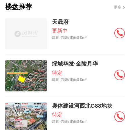
楼盘推荐
更多
也意味着，在整个社区，没有任何一套房
天晟府
子，是居住上的“配角”。
更新中
建邺-兴隆/建面0-0m²
绿城华发·金陵月华
待定
站在实体样板间，就能直观地感受到未来实
建邺-兴隆/建面0-0m²
际居住时会有多舒适。
奥体建设河西北G88地块
建面约269㎡两梯两户设计，买一套占半层，
待定
以尺度定义大宅气场
建邺-兴隆/建面0-0m²