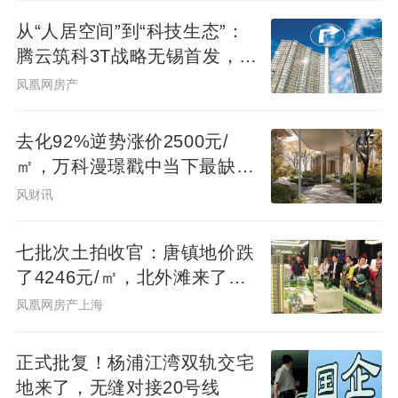
配合巨屏级的采光面，天际全景毫无保留地
从“人居空间”到“科技生态”：
引入室内。
腾云筑科3T战略无锡首发，生
态圈协同重构未来人居
凤凰网房产
无界聚厅：超级会客厅设计，打破公区界
限，它不再是一个单一的空间，而是一个充
去化92%逆势涨价2500元/
满可能性的“情感磁场”。
㎡，万科漫璟戳中当下最缺的
松弛生活
风财讯
|建面约387㎡样板间实景图作为示意，具体
七批次土拍收官：唐镇地价跌
以实际交付为准
了4246元/㎡，北外滩来了两
位温州首富
凤凰网房产上海
项目更落位六恒健康科技系统，打造恒温、
恒湿、恒氧、恒洁、恒静、恒智的舒适生
正式批复！杨浦江湾双轨交宅
活。
地来了，无缝对接20号线