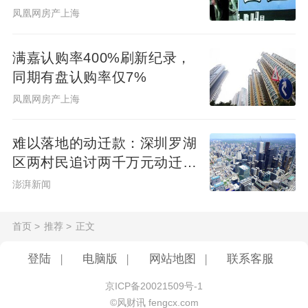
凤凰网房产上海
全维改善，不止是户型，更是生活方式的革
新。全套房设计，覆盖二人世界→三口之家
满嘉认购率400%刷新纪录，
同期有盘认购率仅7%
→三代同堂全生命周期，无需频繁置换，一
凤凰网房产上海
次置业，满足未来10-15年居住需求。
难以落地的动迁款：深圳罗湖
区两村民追讨两千万元动迁款
圈层的纯度，决定了生活的高度
八年未果
澎湃新闻
豪宅价值，一半来自房子，另一半来自你的
首页
>
推荐
>
正文
邻居。
登陆
|
电脑版
|
网站地图
|
联系客服
当相似资产量级、相似人生阶段、相似审美
京ICP备20021509号-1
品味的家庭住在一起，社区公约、邻里关
©风财讯 fengcx.com