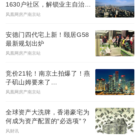
1630户社区，解锁业主自治社
群新样本
|建面约269㎡样板间实景合成图作为示意，
凤凰网房产南京站
具体以实际交付为准
安德门四代宅上新！颐居G58
最新规划出炉
建面约387㎡户型，做到了一层一户，尊荣专
凤凰网房产南京站
享高阶生活！
竞价21轮！南京土拍爆了！燕
垂直奢度：约3.5米的奢阔层高，让空间感在
子矶山姆要来了…
垂直维度上无限延伸。不仅是视觉的开阔，
凤凰网房产南京站
更是一种心境上的豁达与自由。
全球资产大洗牌，香港豪宅为
何成为资产配置的“必选项”？
巨幕视野：约90㎡的LDK一体化设计，构筑
风财讯
起约9.6米面宽的恢弘横厅。双厅横向贯通，