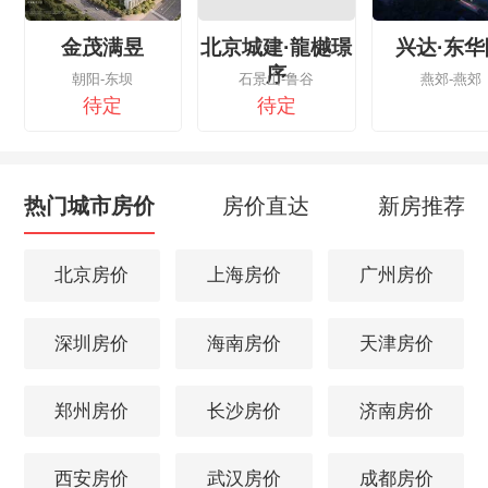
金茂满昱
北京城建·龍樾璟
兴达·东华
序
朝阳-东坝
石景山-鲁谷
燕郊-燕郊
待定
待定
热门城市房价
房价直达
新房推荐
北京房价
上海房价
广州房价
深圳房价
海南房价
天津房价
郑州房价
长沙房价
济南房价
西安房价
武汉房价
成都房价