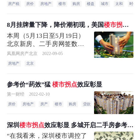
房产税
房价
房地产
楼市
购房
楼盘
城市
太和
时代
8月挂牌量下降，降价潮初现，美国
楼市
拐点
已现？
本周（5月13日至5月19日）
北京新房、二手房网签数据
均呈下降趋势。具体来看，
凤凰网房产北京
2022-09-05
新房住宅网签套数环比下降
房地产
北京
16.07%，二手房住宅环比下
降6.07%。
参考价“药效”猛
楼市
拐点
效应彰显
第一财经
2022-02-10
房价
房地产
房产
楼市
购房
贷款
城市
第一
硅谷
深圳
楼市
拐点
效应彰显 多城开启二手房参考价
时代
“在我看来，深圳楼市调控了