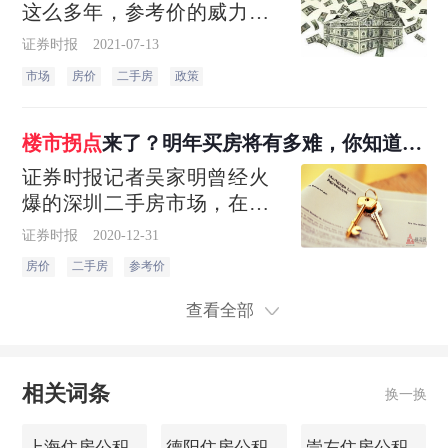
这么多年，参考价的威力最
猛。”资深房产中介罗华（化
证券时报
2021-07-13
名）打趣道。2021年2月8
市场
房价
二手房
政策
日，深圳在国内率先建立二
手住房参考价格发布机制，
并发布了全市3595个小区的
楼市
拐点
来了？明年买房将有多难，你知道
指导价。转眼间，一年的时
吗？
证券时报记者吴家明曾经火
间过去了
爆的深圳二手房市场，在二
手房参考价推出后迅速降
证券时报
2020-12-31
温，这个“调控利器”也被越来
房价
二手房
参考价
越多的城市使用。由此可
见，多地楼市的调控重点已
查看全部
经转向二手房市场
相关词条
换一换
上海住房公积金查询
德阳住房公积金查询
崇左住房公积金查询