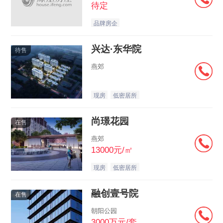
待定
品牌房企
兴达·东华院
待售
燕郊
现房
低密居所
尚璟花园
在售
燕郊
13000元/㎡
现房
低密居所
融创壹号院
在售
朝阳公园
3000万元/套