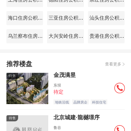
海口住房公积金查询
三亚住房公积金查询
汕头住房公积金查询
乌兰察布住房公积金查询
大兴安岭住房公积金查询
贵港住房公积金查询
推荐楼盘
查看更多
金茂满昱
待售
东坝
待定
地铁沿线
品牌房企
科技住宅
北京城建·龍樾璟序
待售
鲁谷