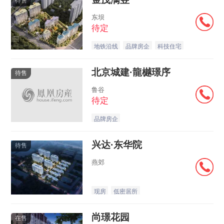
待售
东坝
待定
地铁沿线
品牌房企
科技住宅
北京城建·龍樾璟序
待售
鲁谷
待定
品牌房企
兴达·东华院
待售
燕郊
现房
低密居所
尚璟花园
在售