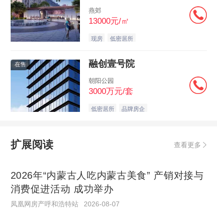
燕郊
13000元/㎡
现房
低密居所
融创壹号院
在售
朝阳公园
3000万元/套
低密居所
品牌房企
扩展阅读
查看更多
2026年“内蒙古人吃内蒙古美食” 产销对接与
消费促进活动 成功举办
凤凰网房产呼和浩特站
2026-08-07