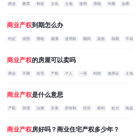
商业
教育
科技
文化
土地
使用
用地
年限
如果
使
商业
产权
到期怎么办
约定
依照
用地
届满
使用权
期间
其他
续期
不动产
商业
产权
的房屋可以卖吗
商业
不限
住宅
产权
个人
一倍
时间
使用证
土地
商业
产权
是什么意思
产权
所谓
法律
关系
所有制
经济
权利
处分
收益
商业
产权
房好吗？商业住宅产权多少年？