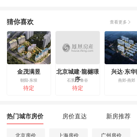
猜你喜欢
查看更多
金茂满昱
北京城建·龍樾璟
兴达·东华
序
朝阳-东坝
石景山-鲁谷
燕郊-燕郊
待定
待定
热门城市房价
房价直达
新房推荐
北京房价
上海房价
广州房价