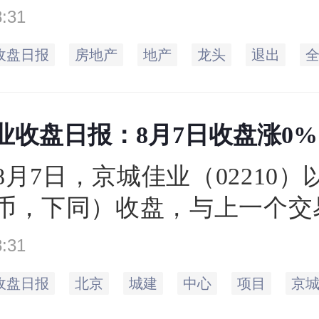
收盘于2.98元，相比上一个交
8:31
3.01元，下跌1%。当日最高价
收盘日报
房地产
地产
龙头
退出
.82元，成交量564.76万手
2亿元。
业收盘日报：8月7日收盘涨0%
年8月7日，京城佳业（02210）以
币，下同）收盘，与上⼀个交
京城佳业（02210）开盘价为1
8:31
价和最低价分别为1.62元和1.
收盘日报
北京
城建
中心
项目
京
交量总计0万手，总市值为0.6