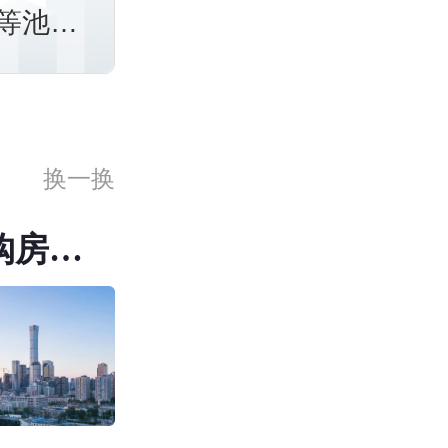
等池州
公积金
金政
换一换
购房社