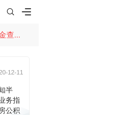
查...
-12-11
知半
业务指
房公积