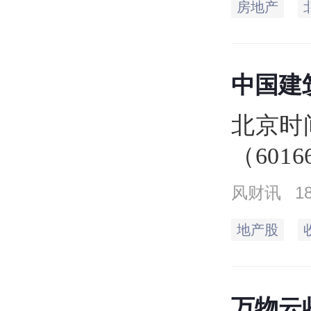
房地产
中国建
北京时
（601
同），
风财讯
1
收盘价4
地产股
元，最低
市值18
万物云收