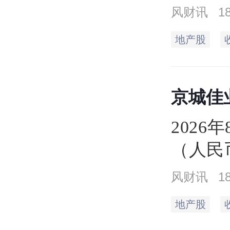
同），
风财讯
1
收盘价
地产股
最低达2
297.9
京城佳
万手
2026
（人民
平。当日
风财讯
1
元，最高
地产股
元，成