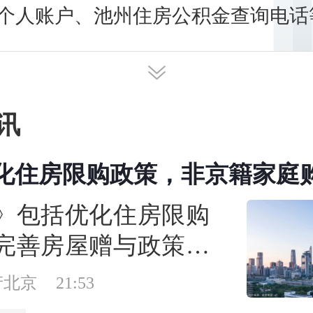
个人账户、池州住房公积金查询电话
明细查询方法。本专题为您讲述池州
询余额，及时发布最新池州住房公积
讯
化住房限购政策，非京籍家庭
缴纳年限下调为一年
》包括优化住房限购
完善房屋赠与政策、
房公积金支持力度3个
产北京
21:53
项政策措施。