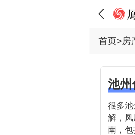
首页
>
房
池州
很多池
解，凤
南，包