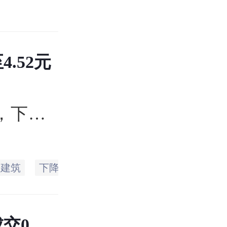
.52元
币，下
易日的
价4.57
国建筑
下降
公司
计划
股份
详细
万手，总
0.48