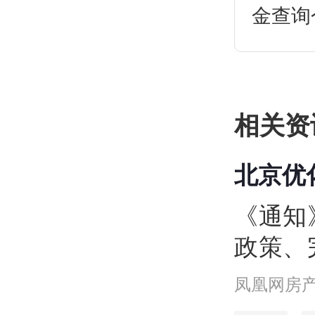
金查询
公积金
如何查
策。
相关资
北京优
保个税
《通知
政策、
加大住
凤凰网房
方面7