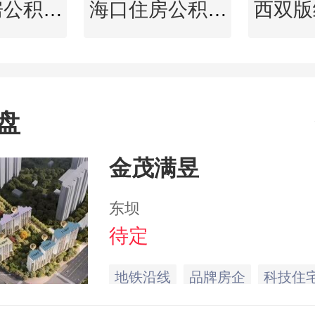
莱芜住房公积金查询
海口住房公积金查询
盘
金茂满昱
东坝
待定
地铁沿线
品牌房企
科技住