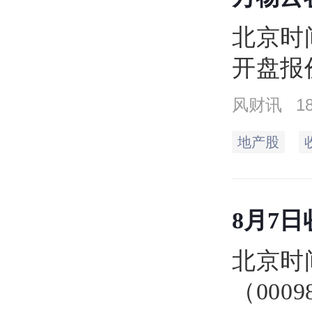
万手
北京时间
开盘报
14.9
风财讯
1
元，上
地产股
14.4
元。
8月7
北京时
（000