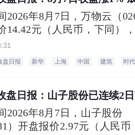
2026年8月7日，万物云（02
价14.42元（人民币，下同）
元，相比上一个交易日的收盘价14
8:31
涨1%。当日最高价14.9元，
收盘日报
新华
上海
中国
建筑
时
2元，成交量0.48万手，总市值171
日收盘日报：山子股份已连续2
间2026年8月7日，山子股份
981）开盘报价2.97元（人民