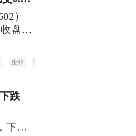
602）
，收盘于
.75
最低达
代
企业
能源
生态
空间
科技
国
.46亿
日下跌
币，下