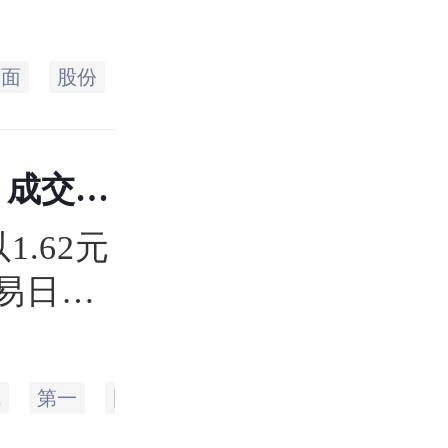
易日的
3元，
全面
股份
业务
亿元
资产
公司
，总市值
 成交0
1.62元
易⽇持
.62
62
城
第一
国际
大厦
信息
集团
人
亿元。