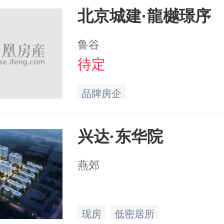
北京城建·龍樾璟序
鲁谷
待定
品牌房企
兴达·东华院
燕郊
现房
低密居所