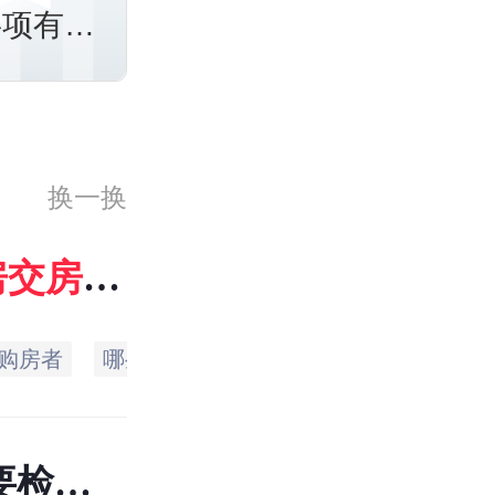
事项有哪
换一换
房
交房
注
购房者
哪些
注意
是否
问题
工程
要检查