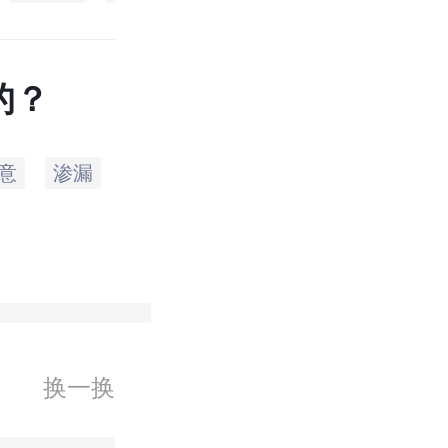
的？
意
渗漏
二手房
接收
账单
结算
换一换