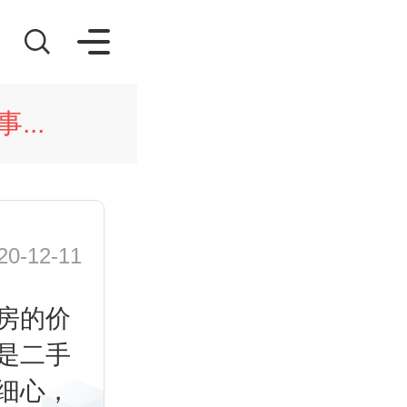
...
-12-11
房的价
是二手
细心，