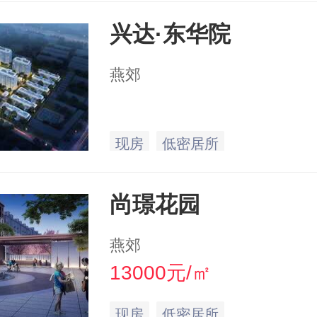
兴达·东华院
燕郊
现房
低密居所
尚璟花园
燕郊
13000元/㎡
现房
低密居所