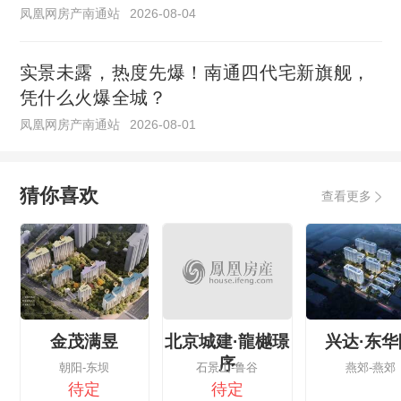
凤凰网房产南通站
2026-08-04
实景未露，热度先爆！南通四代宅新旗舰，
凭什么火爆全城？
凤凰网房产南通站
2026-08-01
猜你喜欢
查看更多
金茂满昱
北京城建·龍樾璟
兴达·东华
序
朝阳-东坝
石景山-鲁谷
燕郊-燕郊
待定
待定