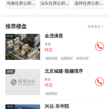
乌海住房公积金查询
汕头住房公积金查询
温州住房公积金查询
推荐楼盘
查看更多
金茂满昱
待售
东坝
待定
地铁沿线
品牌房企
科技住宅
北京城建·龍樾璟序
待售
鲁谷
待定
品牌房企
兴达·东华院
待售