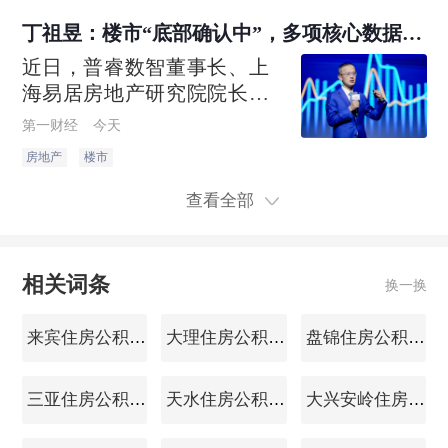
限购政策进一步优化。
丁祖昱：楼市“底部确认中”，多项核心数据回
升
近日，普睿数智董事长、上
海易居房地产研究院院长丁
祖昱在对上半年楼市数据进
第一财经
今天
行分析时表示，今年上半年
房地产
楼市
房地产市场并未出现重磅调
控政策，但市场成交端已经
查看全部
出现积极变化，
相关词条
换一换
来宾住房公积金查询
大理住房公积金查询
盘锦住房公积金查询
三亚住房公积金查询
天水住房公积金查询
大兴安岭住房公积金查询