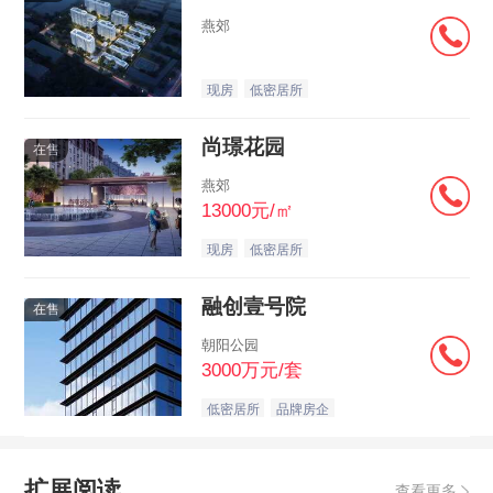
燕郊
现房
低密居所
尚璟花园
在售
燕郊
13000元/㎡
现房
低密居所
融创壹号院
在售
朝阳公园
3000万元/套
低密居所
品牌房企
扩展阅读
查看更多