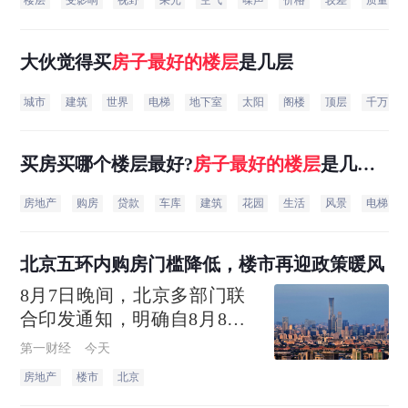
楼层
受影响
视野
采光
空气
噪声
价格
较差
质量比
大伙觉得买
房子
最好
的
楼层
是几层
城市
建筑
世界
电梯
地下室
太阳
阁楼
顶层
千万
买房买哪个楼层最好?
房子
最好
的
楼层
是几
楼？
房地产
购房
贷款
车库
建筑
花园
生活
风景
电梯
北京五环内购房门槛降低，楼市再迎政策暖风
8月7日晚间，北京多部门联
合印发通知，明确自8月8日
起，非京籍家庭购买五环内
第一财经
今天
商品住房的社保或个税缴纳
房地产
楼市
北京
年限，由“2年”调减为“1年”，