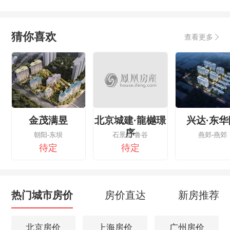
猜你喜欢
查看更多
金茂满昱
北京城建·龍樾璟
兴达·东华
序
朝阳-东坝
石景山-鲁谷
燕郊-燕郊
待定
待定
热门城市房价
房价直达
新房推荐
北京房价
上海房价
广州房价