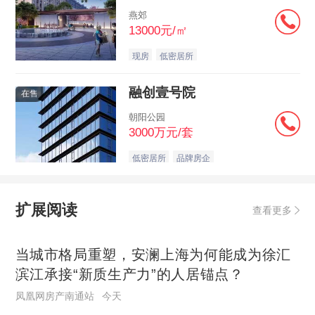
燕郊
13000元/㎡
现房
低密居所
融创壹号院
在售
朝阳公园
3000万元/套
低密居所
品牌房企
扩展阅读
查看更多
当城市格局重塑，安澜上海为何能成为徐汇
滨江承接“新质生产力”的人居锚点？
凤凰网房产南通站
今天