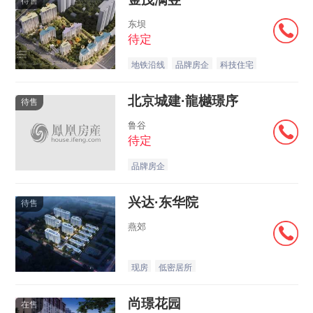
待售
东坝
待定
地铁沿线
品牌房企
科技住宅
北京城建·龍樾璟序
待售
鲁谷
待定
品牌房企
兴达·东华院
待售
燕郊
现房
低密居所
尚璟花园
在售