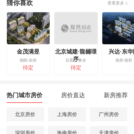
猜你喜欢
查看更多
金茂满昱
北京城建·龍樾璟
兴达·东华
序
朝阳-东坝
石景山-鲁谷
燕郊-燕郊
待定
待定
热门城市房价
房价直达
新房推荐
北京房价
上海房价
广州房价
深圳房价
海南房价
天津房价