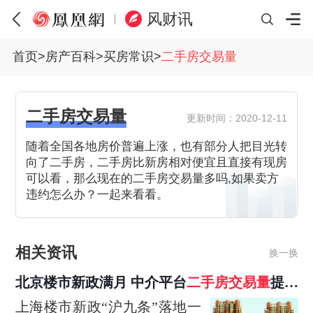
风财讯
首页
>
房产百科
>
买房常识
>
二手房交易量
二手房交易量
更新时间：2020-12-11
随着全国各地房价普遍上涨，也有部分人把目光转
向了二手房，二手房比新房相对便宜且直接有现房
可以看，那么现在的二手房交易量多吗,如果卖方
违约怎么办？一起来看看。
相关资讯
换一换
北京楼市新政满月 中介平台
二手房
交易量
提升
三成
上海楼市新政“沪九条”落地一