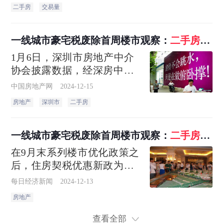
了市场活跃度。在采访中,北
二手房
交易量
京21世纪不动的豪宅经纪人
盛经理表示,政策对北京楼市
影响有限,谈价空间明显变小
一线城市豪宅税废除首周楼市观察：
二手房
交
易量
显著攀升
1月6日，深圳市房地产中介
协会披露数据，经深房中协
统计，2025年第1周全市二手
中国房地产网
2024-12-15
房（含自助）录得1570套，
房地产
深圳市
二手房
环比下降18.4%。随着春节假
期的临近，再叠加前期市场
需求得到充分释放，近期二
一线城市豪宅税废除首周楼市观察：
二手房
交
手房市场呈现波动下滑的运
易量
显著攀升
在9月末系列楼市优化政策之
行态势
后，住房契税优惠新政为楼
市再添一把火
每日经济新闻
2024-12-13
房地产
查看全部