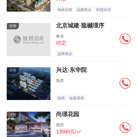
地铁沿线
品牌房企
科技住宅
北京城建·龍樾璟序
待售
鲁谷
待定
品牌房企
兴达·东华院
待售
燕郊
现房
低密居所
尚璟花园
在售
燕郊
13000元/㎡