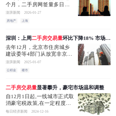
个月，二手房网签量多日破
千套。根据网上房地产数
澎湃新闻
2026-01-27
据，6月仅用24天网签量已超
房地产
上海
越3月，成为2024年单月成交
最高的月份。机构预估上海6
月二手房成交总量有望创下
深圳：上周
二手房
交易量
环比下降18% 市场呈
单月交易总量近3年来的新高
现波动运行态势
去年12月，北京市住房城乡
建设委等4部门从放宽非京籍
家庭购房条件、支持多孩家
澎湃新闻
2025-01-07
庭多购一套等方面优化楼市
公积金
楼市
政策
二手房
交易量
显著攀升，豪宅市场温和调整
自12月1日起,一线城市正式取
消豪宅税政策,在一定程度上
降低了购房者交易成本,提高
每日经济新闻
2024-12-16