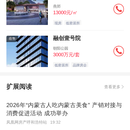
燕郊
13000元/㎡
现房
低密居所
融创壹号院
在售
朝阳公园
3000万元/套
低密居所
品牌房企
扩展阅读
查看更多
2026年“内蒙古人吃内蒙古美食” 产销对接与
消费促进活动 成功举办
凤凰网房产呼和浩特站
19:32