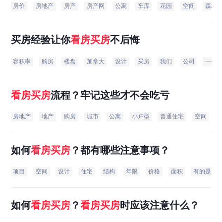
房价
房地产
房产
房产网
公寓
车库
花园
空间
森林
买房经验让你
看
房
买房
不后悔
容积率
购房
楼盘
加拿大
设计
买房
我们
公司
一个
看
房
买房
流程？牢记这些才不会吃亏
房地产
地产
购房
城市
公寓
小户型
普通住宅
空间
如何
看
房
买房
？都有哪些注意事项？
项目
空间
设计
住宅
结构
年限
价格
面积
有的是
如何
看
房
买房
？
看
房
买房
时应该注意什么？