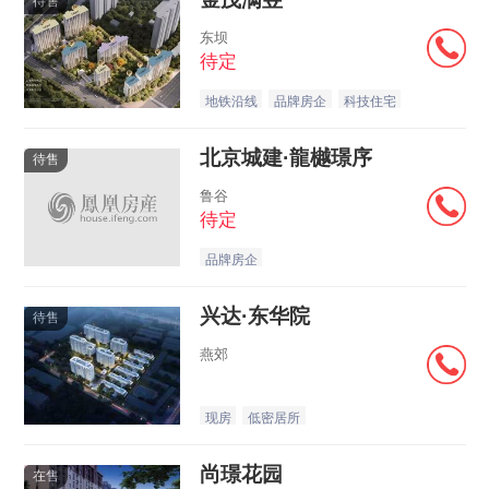
待售
东坝
待定
地铁沿线
品牌房企
科技住宅
北京城建·龍樾璟序
待售
鲁谷
待定
品牌房企
兴达·东华院
待售
燕郊
现房
低密居所
尚璟花园
在售