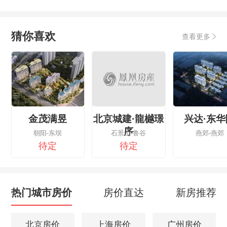
猜你喜欢
查看更多
金茂满昱
北京城建·龍樾璟
兴达·东华
序
朝阳-东坝
石景山-鲁谷
燕郊-燕郊
待定
待定
热门城市房价
房价直达
新房推荐
北京房价
上海房价
广州房价