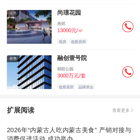
尚璟花园
在售
燕郊
13000元/㎡
现房
低密居所
融创壹号院
在售
朝阳公园
3000万元/套
低密居所
品牌房企
扩展阅读
查看更多
2026年“内蒙古人吃内蒙古美食” 产销对接与
消费促进活动 成功举办