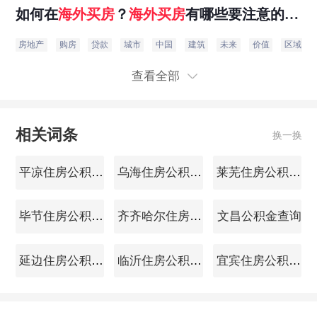
如何在
海外
买房
？
海外
买房
有哪些要注意的
呢？
房地产
购房
贷款
城市
中国
建筑
未来
价值
区域
查看全部
相关词条
换一换
平凉住房公积金查询
乌海住房公积金查询
莱芜住房公积金查询
毕节住房公积金查询
齐齐哈尔住房公积金查询
文昌公积金查询
延边住房公积金查询
临沂住房公积金查询
宜宾住房公积金查询