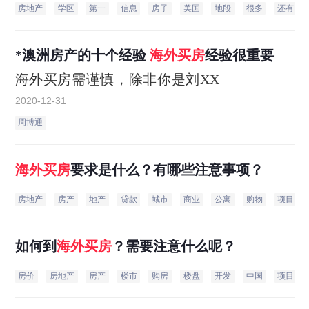
房地产
学区
第一
信息
房子
美国
地段
很多
还有
*澳洲房产的十个经验
海外
买房
经验很重要
海外买房需谨慎，除非你是刘XX
2020-12-31
周博通
海外
买房
要求是什么？有哪些注意事项？
房地产
房产
地产
贷款
城市
商业
公寓
购物
项目
如何到
海外
买房
？需要注意什么呢？
房价
房地产
房产
楼市
购房
楼盘
开发
中国
项目