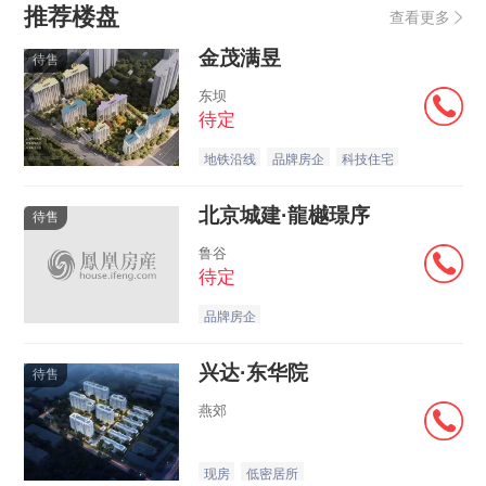
推荐楼盘
查看更多
金茂满昱
待售
东坝
待定
地铁沿线
品牌房企
科技住宅
北京城建·龍樾璟序
待售
鲁谷
待定
品牌房企
兴达·东华院
待售
燕郊
现房
低密居所