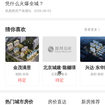
凭什么火爆全城？
凤凰网房产南通站
2026-08-01
猜你喜欢
查看更多
金茂满昱
北京城建·龍樾璟
兴达·东华
序
朝阳-东坝
石景山-鲁谷
燕郊-燕郊
待定
待定
热门城市房价
房价直达
新房推荐