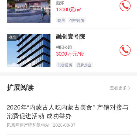
燕郊
13000元/㎡
现房
低密居所
融创壹号院
在售
朝阳公园
3000万元/套
低密居所
品牌房企
扩展阅读
查看更多
2026年“内蒙古人吃内蒙古美食” 产销对接与
消费促进活动 成功举办
凤凰网房产呼和浩特站
2026-08-07