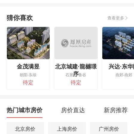
猜你喜欢
查看更多
金茂满昱
北京城建·龍樾璟
兴达·东华
序
朝阳-东坝
石景山-鲁谷
燕郊-燕郊
待定
待定
热门城市房价
房价直达
新房推荐
北京房价
上海房价
广州房价