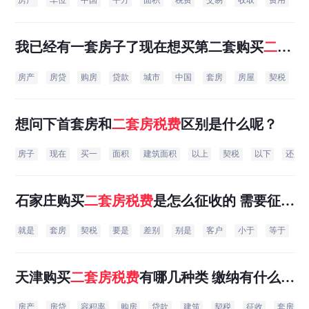
房产
车位
中国
平方
面积
税费
交易
收取
费用
购
我已经有一套房子了现在想买第二套购买
二
套
房
税费
是怎么收取的？
房产
房贷
购房
贷款
城市
中国
套房
房屋
契税
住
想问下首套房和
二
套房
税费
区别是什么呢？
房子
现在
买一
面积
建筑面积
以上
契税
以下
还是
石家庄购买
二
套房
税费
是怎么征收的 需要征收
多少钱
就是
套房
契税
要是
差别
别是
客户
小于
等于
可
天津购买
二
套房
税费
有哪几种类 缴纳有什么标
准
房产
房贷
容积率
购房
贷款
建筑
契税
征收
套房