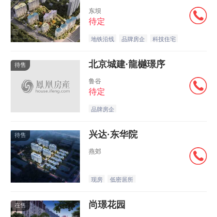
东坝
待定
地铁沿线
品牌房企
科技住宅
北京城建·龍樾璟序
待售
鲁谷
待定
品牌房企
兴达·东华院
待售
燕郊
现房
低密居所
尚璟花园
在售