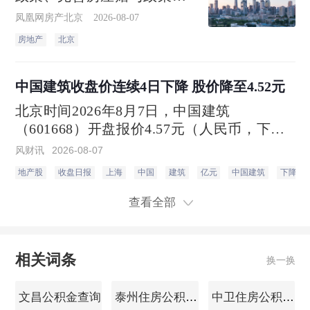
加大住房公积金支持力度3个
凤凰网房产北京
2026-08-07
方面7项政策措施。
房地产
北京
中国建筑收盘价连续4日下降 股价降至4.52元
北京时间2026年8月7日，中国建筑
（601668）开盘报价4.57元（人民币，下
同），收盘于4.52元，相比上一个交易日的
风财讯
2026-08-07
收盘价4.57元，下跌1.09%。当日最高价4.57
地产股
收盘日报
上海
中国
建筑
亿元
中国建筑
下降
元，最低达4.51元，成交量188.62万手，总
市值1867.68亿元。
查看全部
相关词条
换一换
文昌公积金查询
泰州住房公积金查询
中卫住房公积金查询