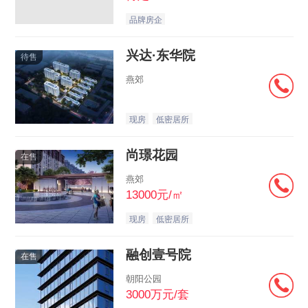
品牌房企
兴达·东华院
待售
燕郊
现房
低密居所
尚璟花园
在售
燕郊
13000元/㎡
现房
低密居所
融创壹号院
在售
朝阳公园
3000万元/套