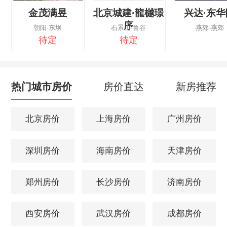
金茂满昱
北京城建·龍樾璟
兴达·东华
序
朝阳-东坝
石景山-鲁谷
燕郊-燕郊
待定
待定
热门城市房价
房价直达
新房推荐
北京房价
上海房价
广州房价
深圳房价
海南房价
天津房价
郑州房价
长沙房价
济南房价
西安房价
武汉房价
成都房价