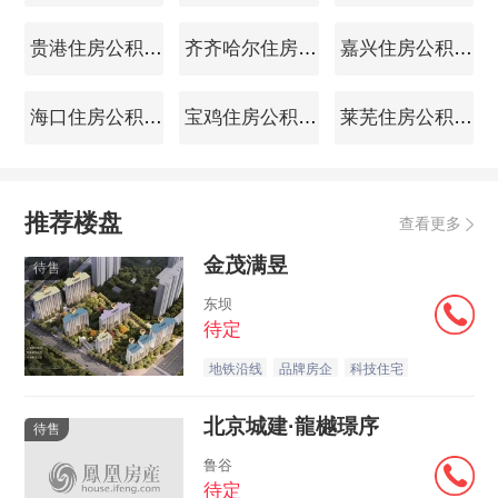
贵港住房公积金查询
齐齐哈尔住房公积金查询
嘉兴住房公积金查询
海口住房公积金查询
宝鸡住房公积金查询
莱芜住房公积金查询
推荐楼盘
查看更多
金茂满昱
待售
东坝
待定
地铁沿线
品牌房企
科技住宅
北京城建·龍樾璟序
待售
鲁谷
待定