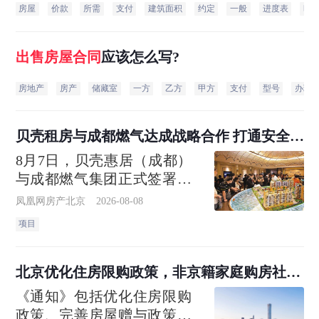
房屋
价款
所需
支付
建筑面积
约定
一般
进度表
时
出售房屋
合同
应该怎么写?
房地产
房产
储藏室
一方
乙方
甲方
支付
型号
办理
贝壳租房与成都燃气达成战略合作 打通安全巡
检“最后一米”
8月7日，贝壳惠居（成都）
与成都燃气集团正式签署全
面战略合作协议。作为四川
凤凰网房产北京
2026-08-08
省内首个能源服务+住房租赁
项目
协同治理机制，双方将依托
贝壳惠居（成都）旗下超十
万级规模的省心租在管房
北京优化住房限购政策，非京籍家庭购房社保
源，围绕燃气安全检查、隐
个税缴纳年限下调为一年
《通知》包括优化住房限购
患协同整改、智能报
政策、完善房屋赠与政策、