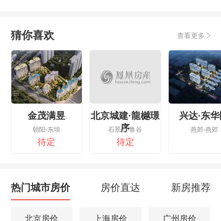
猜你喜欢
查看更多
金茂满昱
北京城建·龍樾璟
兴达·东华
序
朝阳-东坝
石景山-鲁谷
燕郊-燕郊
待定
待定
热门城市房价
房价直达
新房推荐
北京房价
上海房价
广州房价