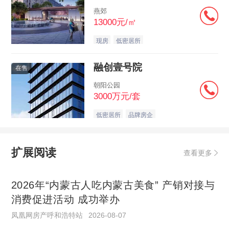
燕郊
13000元/㎡
现房
低密居所
融创壹号院
在售
朝阳公园
3000万元/套
低密居所
品牌房企
扩展阅读
查看更多
2026年“内蒙古人吃内蒙古美食” 产销对接与
消费促进活动 成功举办
凤凰网房产呼和浩特站
2026-08-07