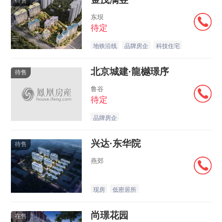
待售
东坝
待定
地铁沿线
品牌房企
科技住宅
北京城建·龍樾璟序
待售
鲁谷
待定
品牌房企
兴达·东华院
待售
燕郊
现房
低密居所
尚璟花园
在售