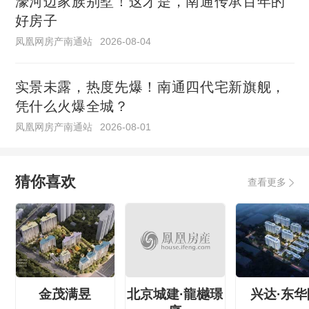
濠河边家族别墅！这才是，南通传承百年的
好房子
凤凰网房产南通站
2026-08-04
实景未露，热度先爆！南通四代宅新旗舰，
凭什么火爆全城？
凤凰网房产南通站
2026-08-01
猜你喜欢
查看更多
金茂满昱
北京城建·龍樾璟
兴达·东华