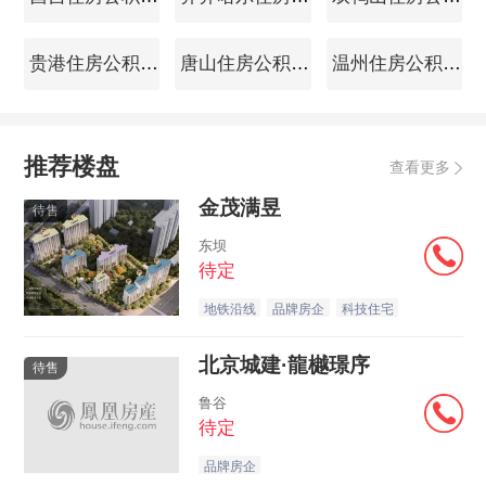
贵港住房公积金查询
唐山住房公积金查询
温州住房公积金查询
推荐楼盘
查看更多
金茂满昱
待售
东坝
待定
地铁沿线
品牌房企
科技住宅
北京城建·龍樾璟序
待售
鲁谷
待定
品牌房企