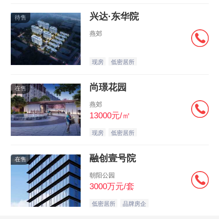
兴达·东华院
待售
燕郊
现房
低密居所
尚璟花园
在售
燕郊
13000元/㎡
现房
低密居所
融创壹号院
在售
朝阳公园
3000万元/套
低密居所
品牌房企