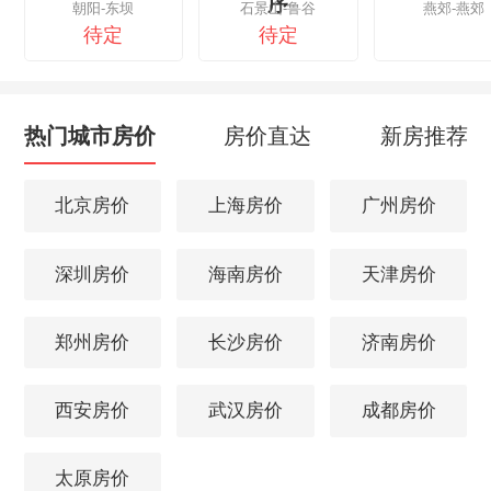
序
朝阳-东坝
石景山-鲁谷
燕郊-燕郊
待定
待定
热门城市房价
房价直达
新房推荐
北京房价
上海房价
广州房价
深圳房价
海南房价
天津房价
郑州房价
长沙房价
济南房价
西安房价
武汉房价
成都房价
太原房价