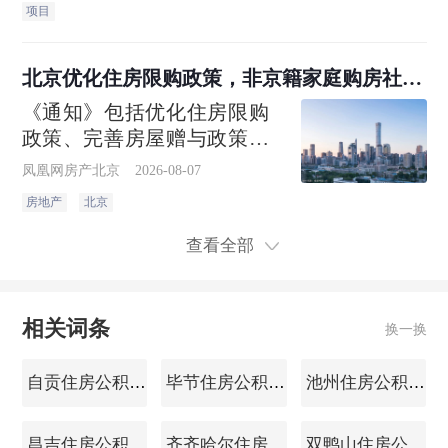
项目
协同治理机制，双方将依托
贝壳惠居（成都）旗下超十
万级规模的省心租在管房
北京优化住房限购政策，非京籍家庭购房社保
源，围绕燃气安全检查、隐
个税缴纳年限下调为一年
《通知》包括优化住房限购
患协同整改、智能报
政策、完善房屋赠与政策、
加大住房公积金支持力度3个
凤凰网房产北京
2026-08-07
方面7项政策措施。
房地产
北京
查看全部
相关词条
换一换
自贡住房公积金查询
毕节住房公积金查询
池州住房公积金查询
昌吉住房公积金查询
齐齐哈尔住房公积金查询
双鸭山住房公积金查询