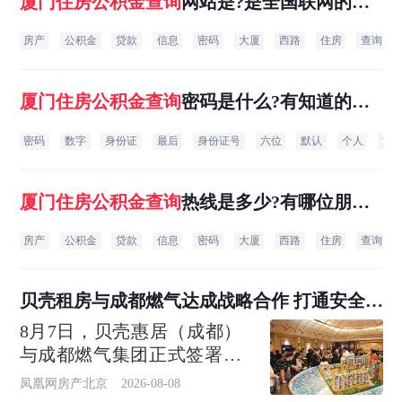
厦门
住房
公积金
查询
网站是?是全国联网的网
站还是单独的厦门网站呢?
房产
公积金
贷款
信息
密码
大厦
西路
住房
查询
厦门
住房
公积金
查询
密码是什么?有知道的吗?
谢谢.
密码
数字
身份证
最后
身份证号
六位
默认
个人
如
厦门
住房
公积金
查询
热线是多少?有哪位朋友
知道的,谢谢.
房产
公积金
贷款
信息
密码
大厦
西路
住房
查询
贝壳租房与成都燃气达成战略合作 打通安全巡
检“最后一米”
8月7日，贝壳惠居（成都）
与成都燃气集团正式签署全
面战略合作协议。作为四川
凤凰网房产北京
2026-08-08
省内首个能源服务+住房租赁