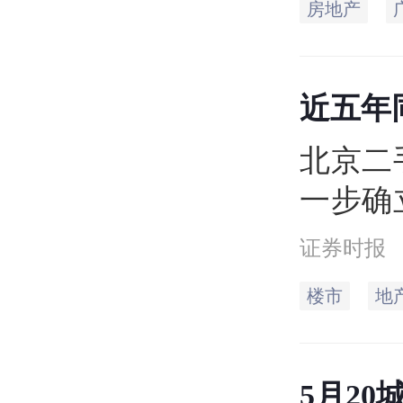
房地产
近五年
9.36万
北京二
一步确
网数据
证券时报
宅网签
楼市
地
长4.0
传统淡
5月20