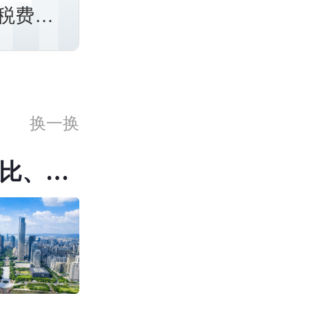
税费是
换一换
比、环