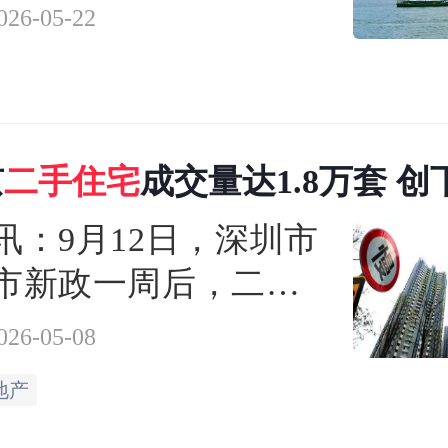
截至5月20日）香港二
026-05-22
录得3353宗注册。
京
二手
住宅
成交量达1.8万套 创
最高纪录
讯：9月12日，深圳市
市新政一周后，二手
场出现明显回温
026-05-08
地产