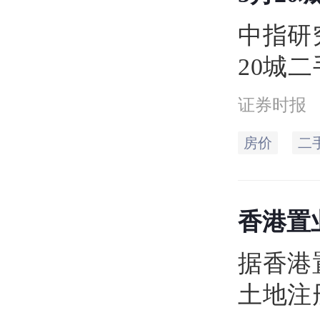
中指研
20城二
环比下
证券时报
19.
房价
二
6.3
保持较
香港置
持续性
注册
据香港
土地注