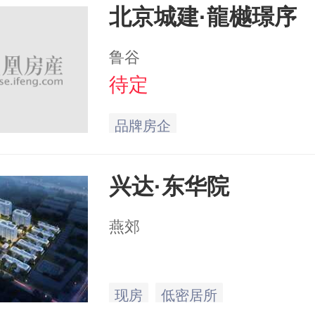
北京城建·龍樾璟序
鲁谷
待定
品牌房企
兴达·东华院
燕郊
现房
低密居所