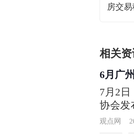
房交易
多少？
相关资
6月广
比均有
7月2
协会发
住宅市
观点网
2