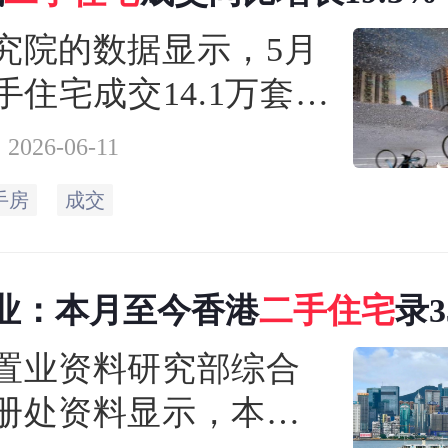
究院的数据显示，5月
手住宅成交14.1万套，
降9.0%，同比增长
2026-06-11
3%，同比增幅较上月扩大
手房
成交
个百分点。5月二手房市场
高活跃度，市场热度
业：本月至今香港
二手
住宅
录3
强于往年同期
置业资料研究部综合
册处资料显示，本月