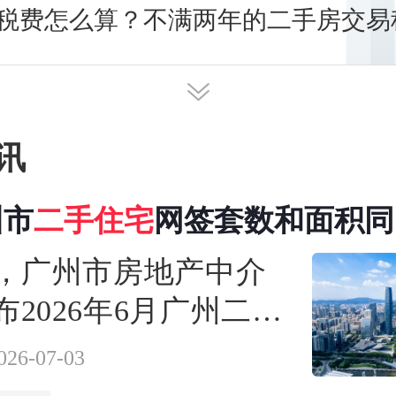
税费怎么算？不满两年的二手房交易
讯
州市
二手
住宅
网签套数和面积同
下降
日，广州市房地产中介
布2026年6月广州二手
场交易月报。
026-07-03