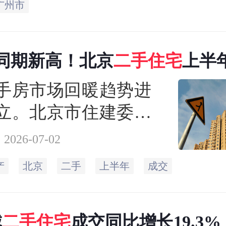
广州市
同期新高！北京
二手
住宅
上半
套
手房市场回暖趋势进
立。北京市住建委官
显示，6月北京二手住
2026-07-02
量达16618套，环比增
产
北京
二手
上半年
成交
%，同比增长9.8%，在
季中走出独立行情。
城
二手
住宅
成交同比增长19.3%