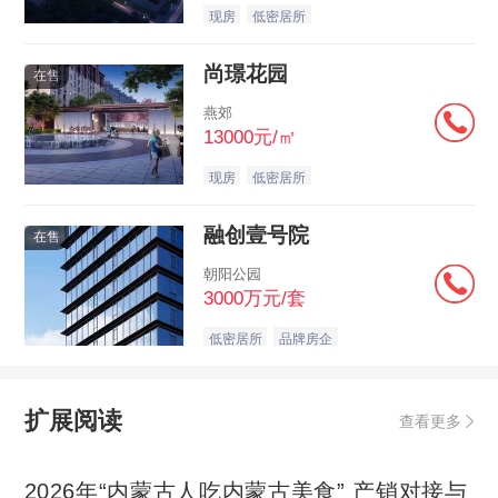
现房
低密居所
尚璟花园
在售
燕郊
13000元/㎡
现房
低密居所
融创壹号院
在售
朝阳公园
3000万元/套
低密居所
品牌房企
扩展阅读
查看更多
2026年“内蒙古人吃内蒙古美食” 产销对接与