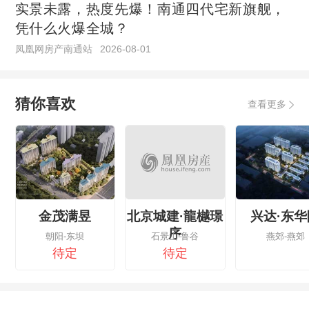
实景未露，热度先爆！南通四代宅新旗舰，
凭什么火爆全城？
凤凰网房产南通站
2026-08-01
猜你喜欢
查看更多
金茂满昱
北京城建·龍樾璟
兴达·东华
序
朝阳-东坝
石景山-鲁谷
燕郊-燕郊
待定
待定