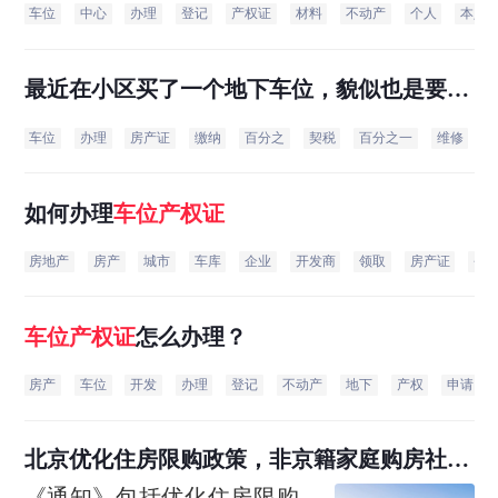
车位
中心
办理
登记
产权证
材料
不动产
个人
本人
最近在小区买了一个地下车位，貌似也是要办
理产权的，办理
车位
产权证
要交什么费用呢？
车位
办理
房产证
缴纳
百分之
契税
百分之一
维修
如何办理
车位
产权证
房地产
房产
城市
车库
企业
开发商
领取
房产证
登
车位
产权证
怎么办理？
房产
车位
开发
办理
登记
不动产
地下
产权
申请
北京优化住房限购政策，非京籍家庭购房社保
个税缴纳年限下调为一年
《通知》包括优化住房限购