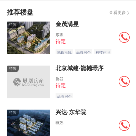
推荐楼盘
查看更多
金茂满昱
待售
东坝
待定
地铁沿线
品牌房企
科技住宅
北京城建·龍樾璟序
待售
鲁谷
待定
品牌房企
兴达·东华院
待售
燕郊