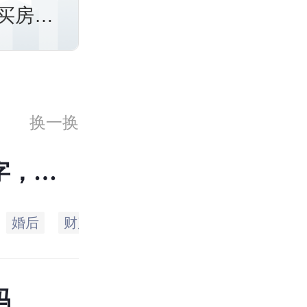
买房属
换一换
字，过1
产证能
婚后
财产
就是
贷款额
付过
不
吗