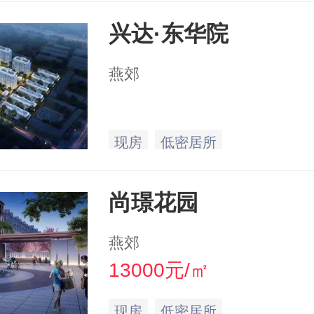
兴达·东华院
燕郊
现房
低密居所
尚璟花园
燕郊
13000元/㎡
现房
低密居所