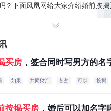
吗？下面凤凰网给大家介绍婚前按揭
财产吗？
讯
揭
买房
，签合同时写男方的名
，再过一年交房，交房后办房
前
如果
共同财产
各占
可以
按揭
夫妻双方名字呢？
前
按揭
买房
，婚后可以加名字