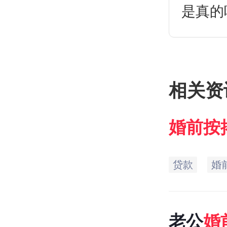
是真的
于共同
相关资
婚前
按
年结婚
贷款
婚
不能写
老公
婚