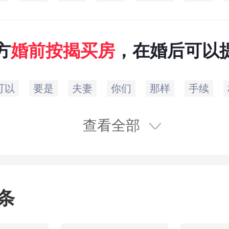
方
婚前
按揭
买房
，在婚后可以
房公积金吗？（
可以
要是
夫妻
你们
那样
手续
查看全部
条