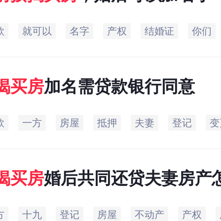
款
就可以
名字
产权
结婚证
你们
揭
买房
加名需贷款银行同意
款
一方
房屋
抵押
夫妻
登记
变
揭
买房
婚后共同还贷夫妻房产
方
十九
登记
房屋
不动产
产权