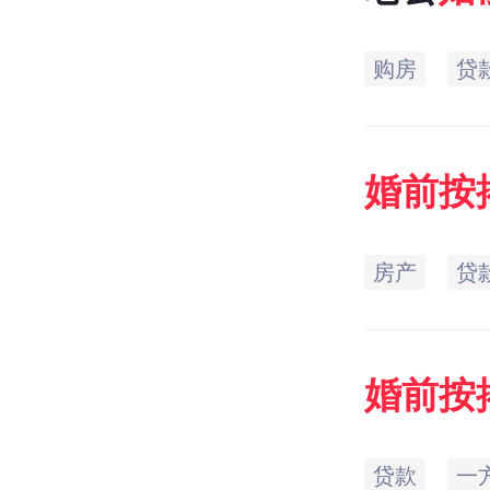
购房
贷
婚前
按
房产
贷
婚前
按
割?
贷款
一