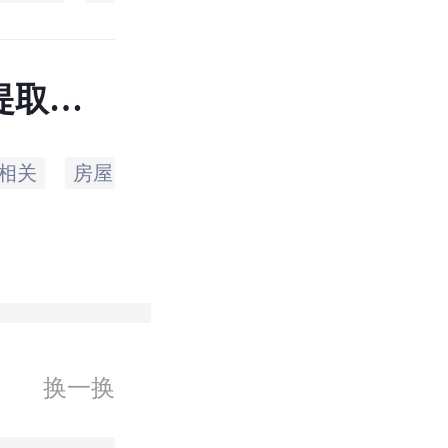
提取配
相关
房屋
出示
管理中心
几趟
按
换一换