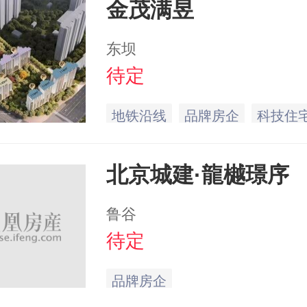
金茂满昱
东坝
待定
地铁沿线
品牌房企
科技住
北京城建·龍樾璟序
鲁谷
待定
品牌房企