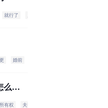
就行了
房产证
拿着
可以
按揭
更
婚前
按揭
名字
银行
双方
怎么分
所有权
夫妻
双方
支付
规定
不能