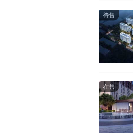
待售
在售