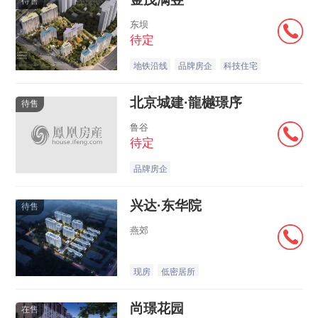
待售
东坝
待定
地铁沿线
品牌房企
科技住宅
北京城建·龍樾璟序
待售
鲁谷
待定
品牌房企
兴达·东华院
待售
燕郊
现房
低密居所
尚璟花园
在售