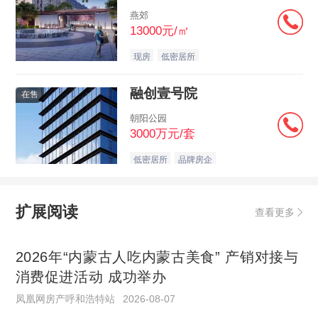
燕郊
13000元/㎡
现房
低密居所
融创壹号院
在售
朝阳公园
3000万元/套
低密居所
品牌房企
扩展阅读
查看更多
2026年“内蒙古人吃内蒙古美食” 产销对接与
消费促进活动 成功举办
凤凰网房产呼和浩特站
2026-08-07