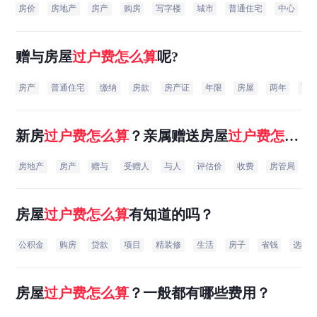
房价
房地产
房产
购房
写字楼
城市
普通住宅
中心
赠与房屋
过户费
怎么
算
呢?
房产
普通住宅
缴纳
房款
房产证
年限
房屋
两年
面
新房
过户费
怎么
算
？亲属赠送房屋
过户费
怎么
算
，大概得多少费用？
房地产
房产
赠与
受赠人
与人
评估价
收费
房管局
房屋
过户费
怎么
算
有知道的吗？
公积金
购房
贷款
项目
精装修
生活
房子
省钱
选择
房屋
过户费
怎么
算
？一般都有哪些费用？