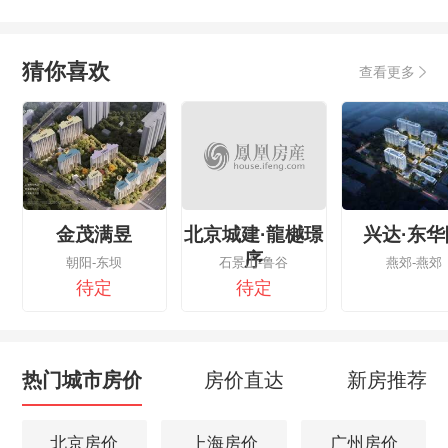
猜你喜欢
查看更多
金茂满昱
北京城建·龍樾璟
兴达·东华
序
朝阳-东坝
石景山-鲁谷
燕郊-燕郊
待定
待定
热门城市房价
房价直达
新房推荐
北京房价
上海房价
广州房价