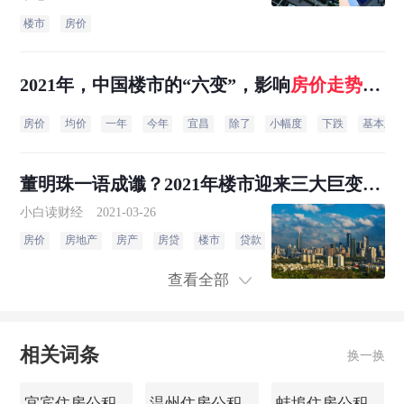
里涨的慢。同时，也要看纵
楼市
房价
轴，看历史。这个城市的房
价，是怎么走到今天这个地
步
2021年，中国楼市的“六变”，影响
房价
走势
，
很多人却没发现
房价
均价
一年
今年
宜昌
除了
小幅度
下跌
基本上
董明珠一语成谶？2021年楼市迎来三大巨变，
房价
走势
明确了？
小白读财经
2021-03-26
房价
房地产
房产
房贷
楼市
贷款
楼盘
城市
中国
查看全部
相关词条
换一换
宜宾住房公积金查询
温州住房公积金查询
蚌埠住房公积金查询