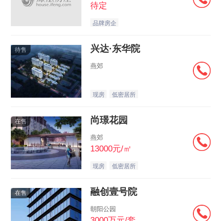
待定
品牌房企
兴达·东华院
待售
燕郊
现房
低密居所
尚璟花园
在售
燕郊
13000元/㎡
现房
低密居所
融创壹号院
在售
朝阳公园
3000万元/套