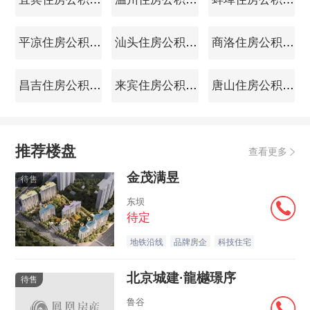
平凉住房公积金查询
汕头住房公积金查询
商洛住房公积金查询
昌吉住房公积金查询
来宾住房公积金查询
唐山住房公积金查询
推荐楼盘
查看更多
金茂满昱
待售
东坝
待定
地铁沿线
品牌房企
科技住宅
北京城建·龍樾璟序
待售
鲁谷