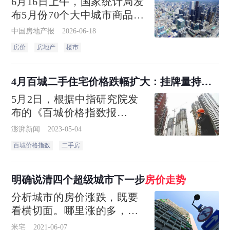
6月16日上午，国家统计局发
布5月份70个大中城市商品住
宅销售价格数据，房价上涨
中国房地产报
2026-06-18
城市数量进一步增加。当月
房价
房地产
楼市
16个城市新房价格环比上
涨，较4月份增加2个
4月百城二手住宅价格跌幅扩大：挂牌量持续
走高，
房价
走势
承压
5月2日，根据中指研究院发
布的《百城价格指数报
告》，百城新建住宅价格在
澎湃新闻
2023-05-04
止住“7连跌”及持平后继续转
百城价格指数
二手房
涨，二手房市场挂牌量持续
走高，房价走势继续承压
明确说清四个超级城市下一步
房价
走势
分析城市的房价涨跌，既要
看横切面。哪里涨的多，哪
里涨的少，哪里涨的快，哪
米宅
2021-06-07