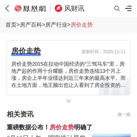
风财讯
首页
>
房产百科
>
房产行业
>
房价走势
房价走势
更新时间：2020-12-11
房价走势2015在拉动中国经济的“三驾马车”里，房
地产起的作用十分耀眼，房价走势连续13个月上
涨，房企上半年业绩达到近三年来的最高水平。而
在土地方面，地王频出也让人看到了房企投资的疯
狂。但是，由于“钱荒”的阴影尚存，下半年的土地
市场将有所降温。目前房价的高速增长也将会有所
减缓。什么时候买房根据自己实际情况，即使波动
未来房价走势也不会出现大的起伏。
相关资讯
换一换
重磅数据公布！
房价
走势
明确了