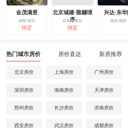
金茂满昱
北京城建·龍樾璟
兴达·东华
序
朝阳-东坝
石景山-鲁谷
燕郊-燕郊
待定
待定
热门城市房价
房价直达
新房推荐
北京房价
上海房价
广州房价
深圳房价
海南房价
天津房价
郑州房价
长沙房价
济南房价
西安房价
武汉房价
成都房价